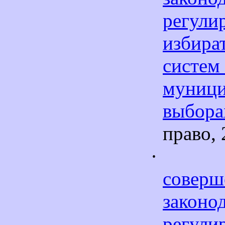
регули
избира
сис
муниц
выбора
право, 
·
соверш
законо
регули