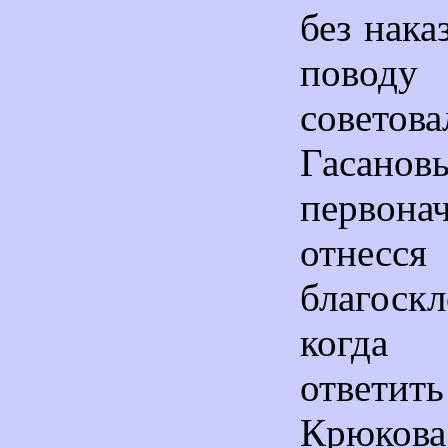
без нака
повод
совет
Гасанов
первона
отнесся
благоскл
когда
ответит
Крюков