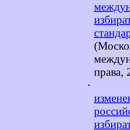
между
избира
станда
(Моско
междун
права, 
·
измене
россий
избира