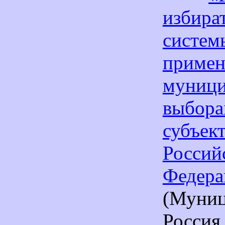
избира
систем
прим
муниц
выбора
субъек
Россий
Федера
(Муниц
Россия,