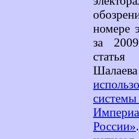
электора
обозрен
номере 
за 200
стать
Шал
использ
систем
Империа
России»