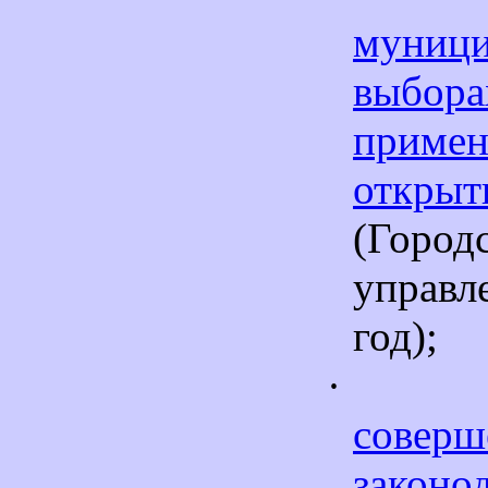
муниц
выбо
примен
откры
(Город
управ
год);
·
соверш
законо