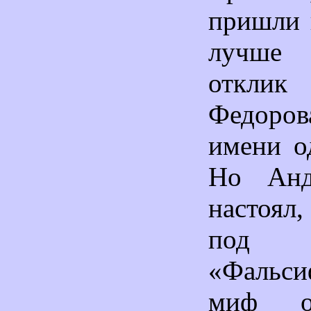
пришли 
лучше 
отклик
Федоров
имени о
Но Анд
настоял,
под з
«Фальс
миф о