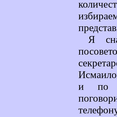
количес
избирае
представ
Я сн
посове
секрета
Исмаило
и по 
пого
тел