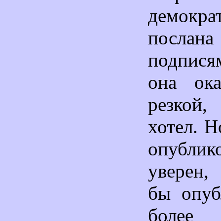
демокр
послан
подпися
она ока
резкой
хотел. Н
опубли
уверен,
бы опуб
боле