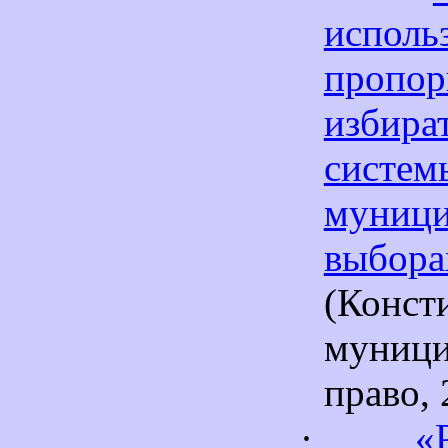
исполь
пропор
избира
сис
муниц
выбора
(Конст
муници
право, 
·
«