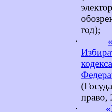
электо
обозр
год);
·
Избира
кодекс
Федера
(Гос
право, 
·
«