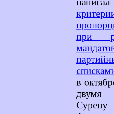
написа
критери
пропорц
при ра
манда
партийн
спискам
в октябр
двумя
Сурену 