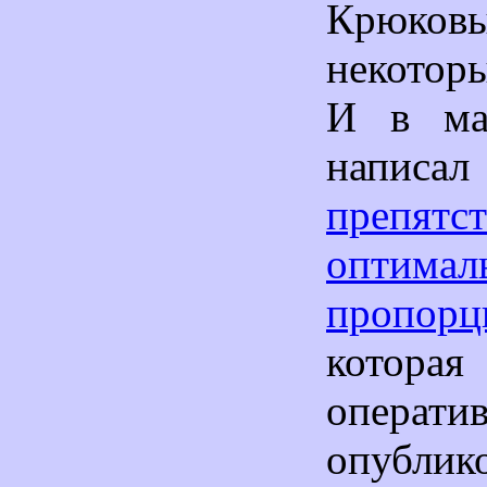
Крюков
некотор
И в ма
написа
препятст
оптимал
пропорц
кото
операти
опубл