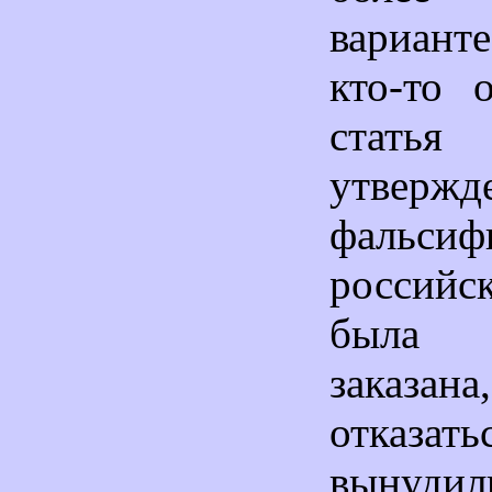
вариант
кто-то 
стать
утвер
фальси
российс
была 
заказан
отказат
вынудили