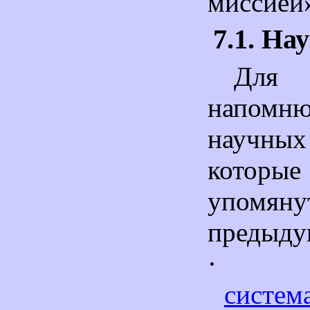
миссией
7.1. На
Для
напом
научны
кото
упом
предыду
·
систем