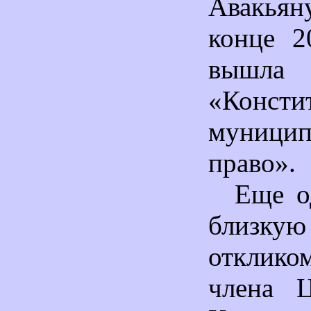
Авакья
конце 2
вышла
«Консти
муницип
право».
Еще о
близкую
отклико
члена 