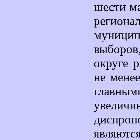
шести м
регио
муницип
выборов,
округе р
не менее
главным
увеличи
диспроп
являют