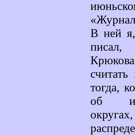
июньс
«Журнал
В ней я,
писал,
Крюко
считать
тогда, к
об изб
окру
распред