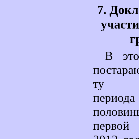
7. Докл
участи
г
В это
постара
ту де
перио
половин
перво