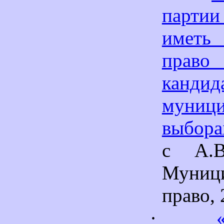
парти
иметь
право
канд
муниц
выбора
с А.В
Муниц
право, 
·