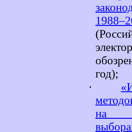
законод
1988–2
(Росси
электо
обозр
год);
·
«
метод
на р
выбора