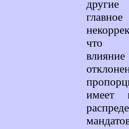
другие
главно
некорре
что «
влияние
откло
пропорц
имеет 
распред
манд