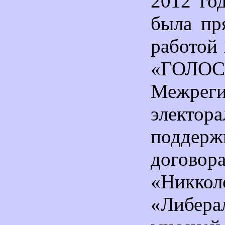
2012 год
была пр
работой
«ГОЛОС»
Межреги
электор
поддер
договор
«Никк
«Либера