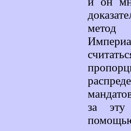
и он мн
доказат
метод
Империа
считат
пропорц
распред
мандатов
за эт
помощ