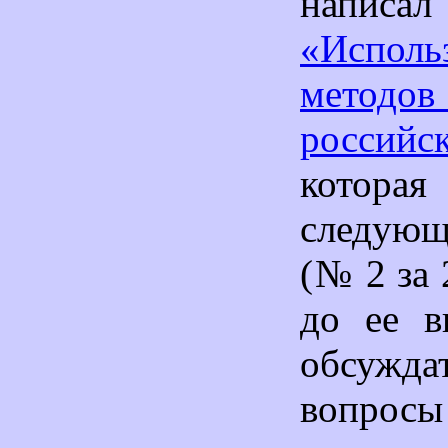
напис
«Исполь
методов
российс
котор
следую
(№ 2 за 
до ее в
обсуж
вопросы