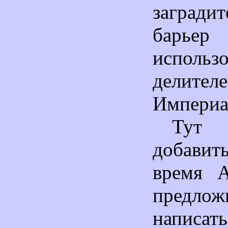
загради
бар
использ
делител
Империа
Тут 
добавить
время А
предл
написат