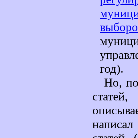
муниц
выборо
муници
управ
год).
Но, п
стат
описыва
написа
статей (