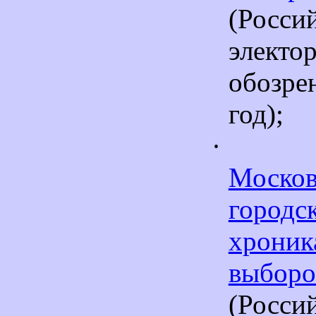
(Росси
электо
обозр
год);
·
Моско
город
хроник
выборо
(Росси