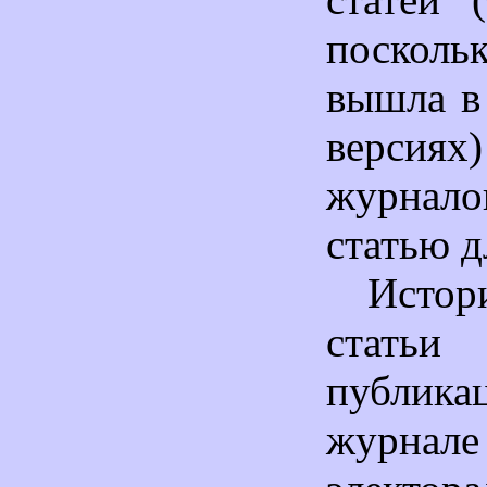
поскольк
вышла в
версиях
журна
статью д
Исто
статьи
публи
журнале