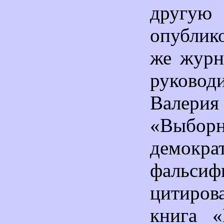
другу
опублик
же журн
руковод
Валери
«Выборн
демокра
фальсиф
цитиро
книга «