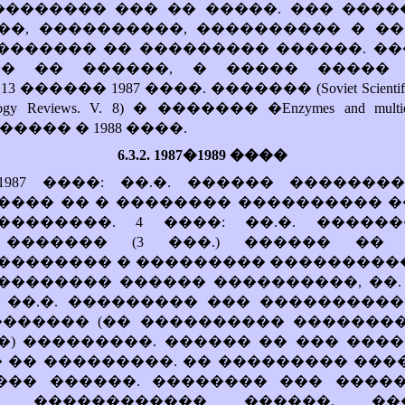
�������� ��� �� �����. ��� ����
��, ����������, ���������� � ��
������� �� ��������� ������. �
�� �� ������, � ����� ����� 
3 ������ 1987 ����. �������
(Soviet Scienti
logy Reviews. V. 8)
� �������
�Enzymes and multi
����� �
1988
����
.
6.3.2. 1987�1989 ����
1987 ����: ��.�. ������ ������
���� �� � �������� ���������� �
��������. 4 ����: ��.�. �����
 ������� (3 ���.) ������ �� 
�������� � ��������� ����������
�������� ������ ����������, ��
��: ��.�. ��������� ��� ���������
 ������� (�� ���������� �������
) ���������. ������ �� ��� ����
 �� ���������. �� ��������� ���
��� ������. �������� ��� �����
� ������������ ������. �