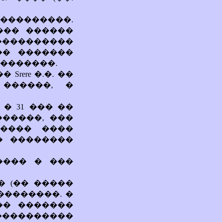
���������.
��� ������
���������
�� �������
�������.
rere �.�. ��
������, �
 � 31 ��� ��
������, ���
����� ����
� ��������
���� � ���
 (�� �����
��������. �
�� �������
 ����������