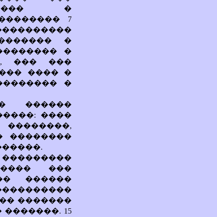
����� �
�������� 7
 ����������
������� �
�������� �
, ��� ���
��� ���� �
�������� �
� ������
�����: ����
 ��������,
� ��������
������.
: ���������
����� ���
�� ������
���������
��� �������
�������. 15