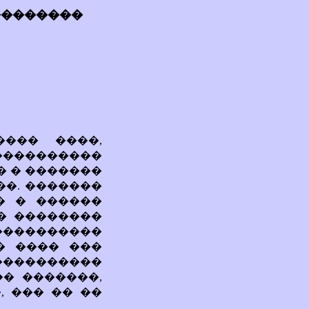
���������
���� ����,
��������
�� � �������
��. �������
� � ������
� ��������
���������
� ���� ���
���������
� �������,
, ��� �� ��