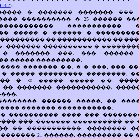
3.2
).
����� � ������� ������� ��� 
���� ���������� � 25 ������ ��
����������� ����������� �
�� ����� � ������ � ��������
��������� �� ����������� �� ���
�: ������� ���������� � ��������� S
, � ������� ���, ��� ������ 
� ����� ���������.
����� ������� �.�. � � ���, ��� ��
 � ����� ��������� ��������, �
�� � 30 ����� ����� �.�. ���
 �� ������� �����������, ����
����.
�������� ������ �����, �� ���
���� ������� �����������.
� ���������� ���� ��� ��������
����� ��� ������� ���������� �� 
�� �� �����������. �������� �
������� 21 ������. ��������� ��