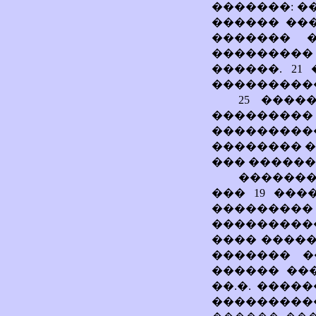
�������: �
������ ��
������� 
���������
������. 21
����������
25 ����
���������
���������
�������� �
��� ������
�������
��� 19 ���
��������
����������
���� �����
������� �
������ ���
��.�. ����
����������