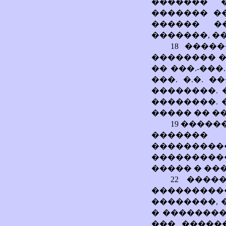
������� 
������� �
������ �
�������, �
18 ����
�������� 
�� ���.-���
���. �.�. 
��������. 
��������. 
����� �� �
19 ����
�������
����������
���������
����� � ��
22 ����
���������
��������, 
� ��������
��� ������