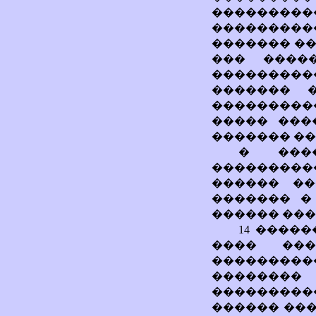
������
���������
������� ��
��� ����
���������
������� 
���������
����� ���
������� ���
� ���
����������
������ ��
������� �
������ ���
14 �����
���� ���
��������
��������
����������
������ ���