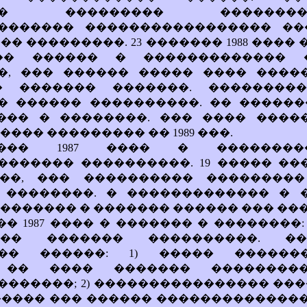
���� ��������� ������
������� ����������������� ��
�� ���������. 23 ������� 1988 ����
�� ������ � ������������� 
�, ��� ������ ����� ���� ����
� ������� �������. ���������
� ������ ����������. �� ������
��� � ��������. ��� ���� ����
��� ��������� �� 1989 ���.
��� 1987 ���� � ��������
������ ����������. 19 ����� ��
��, ��� ���������� ���������
 ��������. � ������������� � 
������� � ������� ������ ��� ��
�� 1987 ���� � ������� � ��������
�� ������� ����������. �
��� ������: 1) ����� ������
 �� ���� ������� ���������
������; 2) ���������������� ��
���� ��� ������ �������������� 