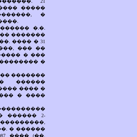
�����. 21
���� �����
������, �
����.
������ �.�.
�� �������
�. ���� � 31
���, ��� ��
����� � ���
��������� �
��� �������
� ������
���� ���� �
��� � ����
 ����������
 ������ 2-
����������,
�. � ������
7 ���� (��.