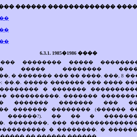
����� ������ ������������� ��
����
����
����
6.3.1. 1985�1986 ����
 ���� �������� ����� �������
��� ����� �������� �����
, � ������� ��� �� ����. ���, 8 �
: ��.�. ����� ������� ��� ���� ��
��������� � ������� ���������
�� ����������. ������� �������
�� ������� ������� ��� ��
�� ������� �������� (������ �
 ������?). �� �� � �������
�. ��������, ��� ��������������
��������� � ��������. � ������
����� �� ������ ������.