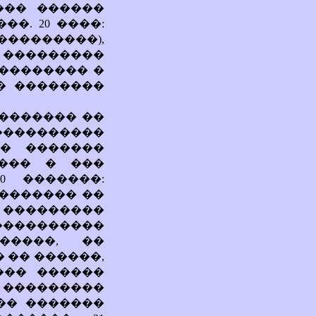
��� ������
�. 20 ����:
���������),
� ���������
��������� �
 � ��������
� ������� ��
����������
�� �������
��� � ���
0 �������:
 ������� ��
� ���������
���������
�����, ��
 �� ������,
��� ������
 ���������
�� �������