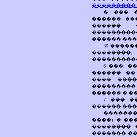
��������� 6.
� ��� 
������ ��
������. 
���������
������ ���
30 �����
��������
����������
6 ���: �
������. ��
���� ����
���������
������ � �
7 ��� �
������ ���
�������
����). � �
�������� 
������� ��