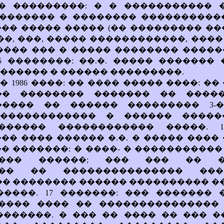
� ���������: � � ����������� 
������� � �������� ������������
�� ����� ����� (�� ��������� ��
��, ���, ����� ������������, ���
���� ��� � ����� �������� ����
5 ��������: ��.�. ����� �������
������ � ������ ���������.
� 1986 ����: �� ���� ����� ����: �
�� �������� ������� �� ����
����� �� ������ ��������� 3-
������������� � ������ �����
������ ������������ �����. 1
�� ���� ������ �.�. � ����� ����
� �������: � ����- � ����������
���� ������; ��� ��� �� �
��� �� ��������������� ���
�� �������� ������ ���������� ��
�����. 17 �������: ��� ������� 
���� ���� �� ���������������
�������. � ��� �� ���� �� ��� �