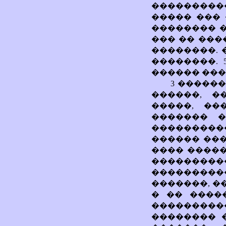
���������
����� ��� 
�������� �
��� �� ���
��������. 
��������. 
������ ���
3 ������
������, �
�����, ��
������� 
���������
������ ���
���� �����
��������
��������
�������, �
� �� ����
���������
�������� 