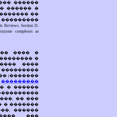
��� ������
� ������ �
�������� ��
���������
fic Reviews. Section D.
enzyme complexes as
���� ���� �
�������� �
����� ����
���������
� (�������
.
���������
�� � ������
����������
���, �� ���
� � �������
��, ������
����� ���