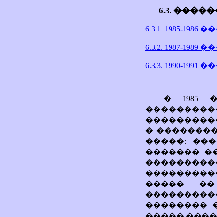
6.3. ���
6.3.1. 1985-1986 
6.3.2. 1987-1989 
6.3.3. 1990-1991 
� 1985
�������
�����������
� ��������
�����: ��
������� �
��������
���������
����� ��
���������
�������� �
����� ����