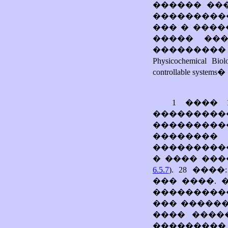
������ ��
���������
��� � ����
����� ��
��������� 1
Physicochemical Bio
controllable systems�
1 ���� 
���������
���������
��������
���������
� ���� ���
6.5.7
). 28 ��
��� ����.
����������
��� ������
���� ����
��������