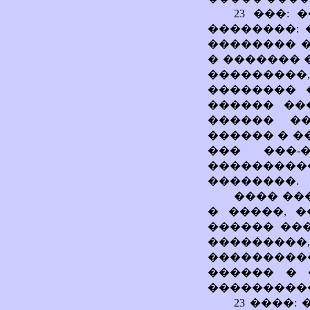
23 ���:
��������:
�������� 
� ������� 
��������
�������� 
������ ��
������ ��
������ � �
��� ���-
��������
��������.
���� ��
� �����, 
������ ���
���������
��������
������ � 
����������
23 ����