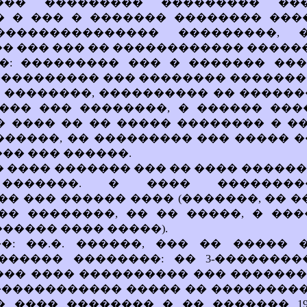
��� ��������� ��������� ����
� � ��� � ������� �������� ���
��������������� ���������, �
�� ��� ��� �� ������������ �����
��: ��������� ��� � ������� ���
���������� ��� �������� �������
. ��������, ���������� �� �������
����� ��� ��������, � ������ ���
� ���� �� �� ����� �������� � �
������, �� ��������� ��� ����� 
��� ��� ������.
�� ���� ������� ��� �� ���� �����
 �������. � ���� ��������
� ��� ������ ���� (�������, �� �
�� ��������, �� �� �����, � ���
������ ���� �����).
��: ��.�. ������, ��� �� �����
������ ��������: �� 3-���������
��� ���� ���������� ��� ������
����������� ����� �� ���������
 ���� �������� � �� ������� 198