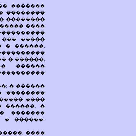
��� �������
� ��������
� ��������
 ����� ����
���������
 ��� �����
 � ������.
����������
� � ������,
�� ������
���������
�: � ������
� ��������
������ ����
 ������. �
� �������
 � ������-
�����. ����