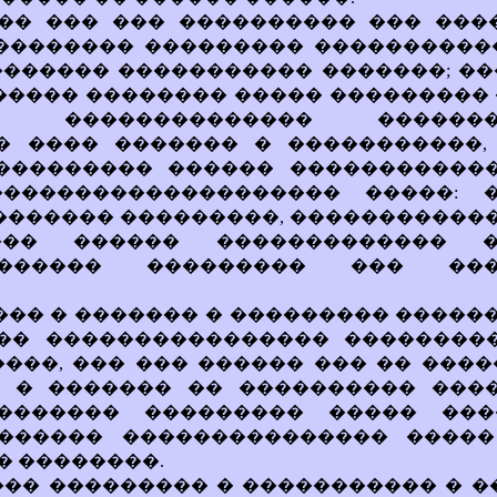
 ��� ��� ��� ���������� ��� ��
 �������� ��������� ����������
������� ����������� �������; ��
����� �������� ����� ���������
�, �������������� �������
� ���� ������� � �����������,
��������� ������ ������������
������������������� �����: 
������� ���������, ������������
��� ������ ������������� 
������� ��������� ��� ���
��� � ������� � ��������� ������
��� ���������������� ��������
���, ��� ��� ������ ��� �� ���
, � ������� �� ���������� ����
�������� ��������� ����� ���
������ ��������������� �����
 ��������.
: ��� ��������� � ����������� � �