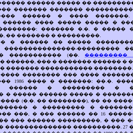
������ ������ ����� �� ����������
��� ������� ������� ����������
���� ������ � ���� �������.
 ������ ���� ����� ����� � ��
 ��������: ������� �.�. � �����
, �� ������� � ���������.
�� � ������ �� ����� �������
 ���������������-��������� �
� ����������� (��.
��������� 6.
� ������, ��� � ������� ������ � 
� ������� ����������� ��������.
���� �������� ��� ���� �������
��� 1986 ���� � �������: ��.�. ���
� ������ � ��������� � �
 � ����� ������ ����� � �������
���� (�.�. �� ��������), �� �� ���
������ � ��������� � �������
�� ���, � ��� ������ �� 16 �������
��� ��� ������ ���������, � ��� 
 �������������� ����������. 27 ��