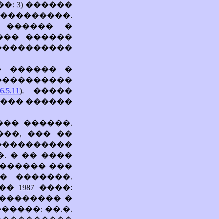
: 3) ������
���������.
 ������ �
��� ������
 ����������
� ������ �
����������
5.11
). �����
���� ������
�� ������.
���, ��� ��
���������
. � �� ����
������� ���
� �������.
 1987 ����:
��������� �
����: ��.�.