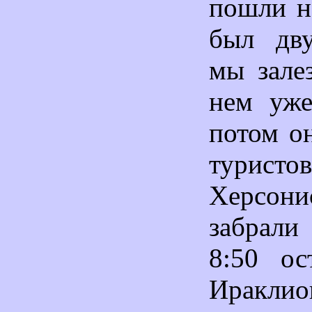
пошли н
был дву
мы зале
нем уже
потом о
туристо
Херсон
забрали
8:50 ос
Ираклио