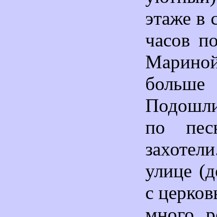
этаже в 
часов п
Марино
боль
Подошли
по пес
захотел
улице (д
с церков
много р