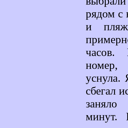
выбрал
рядом с
и пляж
примерн
часов. 
номер
уснула. 
сбегал и
занял
минут. 