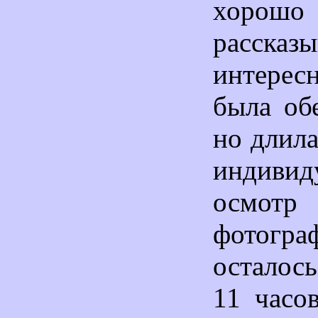
хор
рассказы
интерес
была об
но длила
индивид
осм
фотогра
осталос
11 часо