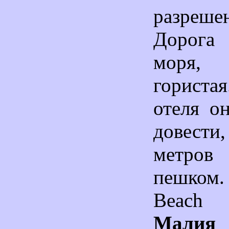
разре
Дорога
моря,
гориста
отеля о
довест
метро
пешком.
Beach
Малия