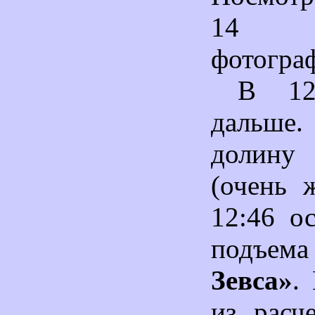
14 
фотогра
В 12
дальше
долин
(очень 
12:46 о
подъе
Зевса»
.
из расч