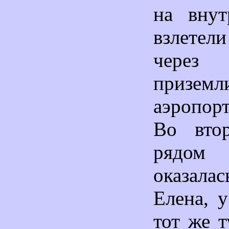
на внут
взлетел
через
призе
аэропор
Во втор
рядо
оказал
Елена, 
тот же т