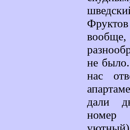
шведс
Фрукт
вооб
разнооб
не было
нас от
апарта
дали дв
номер
уютный