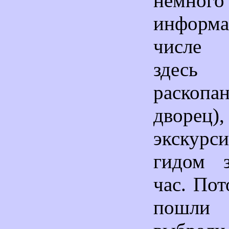
немног
информ
числе 
здесь
раскопа
дворец),
экскурс
гидом з
час. По
пошли