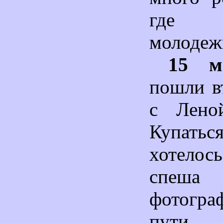
где в
молодеж
15 м
пошли в
с Лено
Купатьс
хотелос
спеша 
фотог
пути.