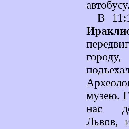
автобусу
В 11:
Иракли
передв
город
подъ
Археоло
музею. Г
нас д
Львов, 