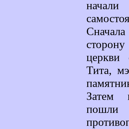
начал
самостоя
Снача
сторону
церкви 
Тита, м
памятни
Затем 
по
противо