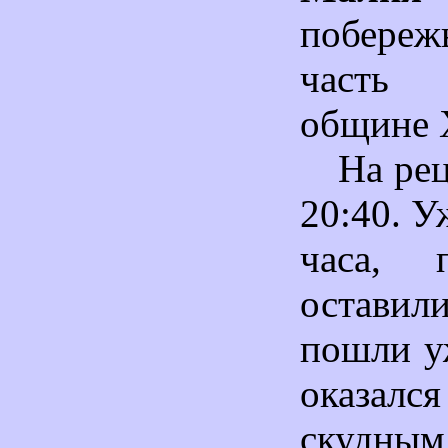
побереж
часть 
общине 
На ре
20:40. У
часа, 
оставили
пошли у
оказал
скудн