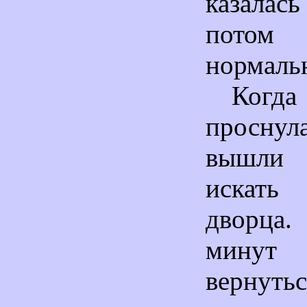
казалась
пот
нормаль
Ког
просн
вышли
искать
дворца.
мину
вернуть