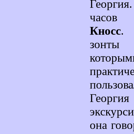
Георги
часов 
Кносс
.
зонты 
кото
практ
пользов
Георг
экскурс
она гово