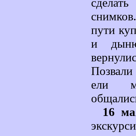
сделат
снимков
пути ку
и дын
вернули
Позвали
ели м
общалис
16 ма
экскур