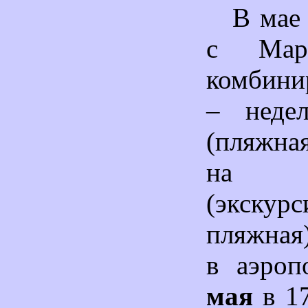
В мае
с Мар
комбини
– неде
(пляжна
на м
(экскурс
пляжная
в аэро
мая
в 17