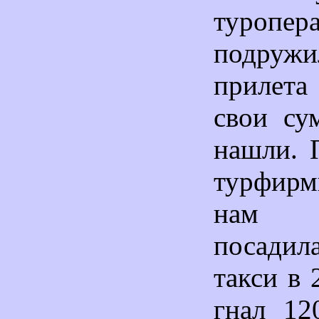
туропе
подружи
прилета
свои су
нашли. 
турфир
нам 
посадил
такси в 
гнал 12