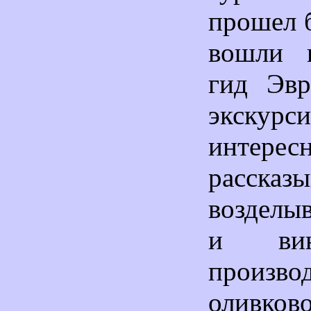
прошел б
вошли п
гид Эвр
экскурс
интерес
расск
возделы
и вин
произво
оливков