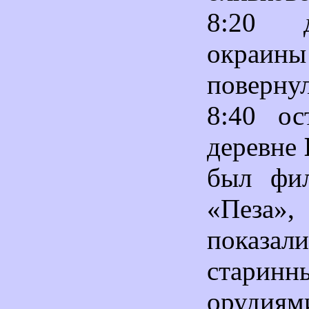
8:20 
окраины
поверну
8:40 ос
деревне
был фи
«Пеза»
показа
старинн
оруди