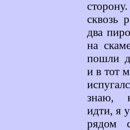
сторо
сквозь 
два пиро
на скам
пошли д
и в тот 
испуга
знаю, 
идти, я 
рядом 