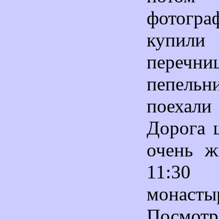
фотогра
купил
пере
пепельн
поеха
Дорога 
очень ж
11:30 
мона
Посмотр