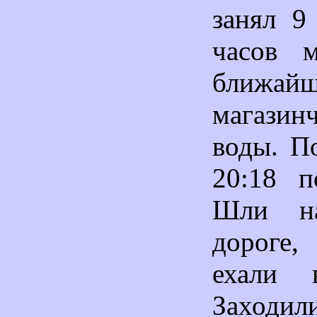
занял 9
часов 
ближай
магазин
воды. П
20:18 п
Шли н
дороге,
ехали н
Зах