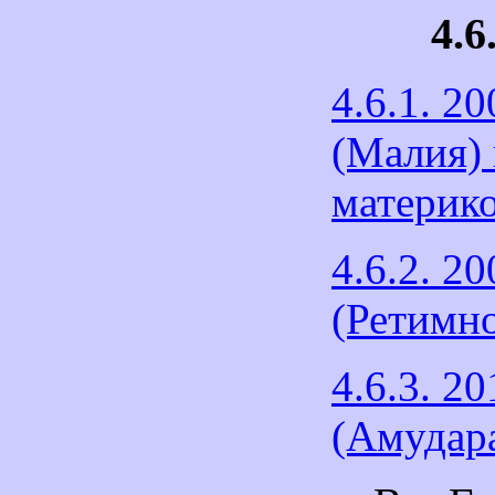
4.6
4.6.1. 2
(Малия)
материко
4.6.2. 2
(Ретимн
4.6.3. 2
(Амудар