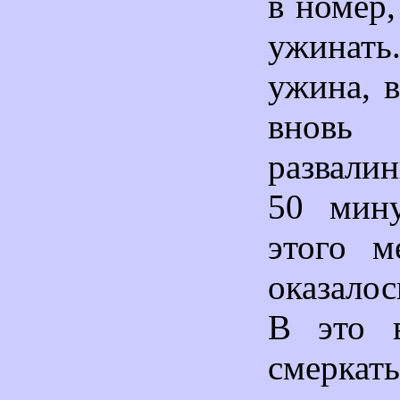
в номер
ужина
ужина, 
внов
развали
50 мин
этого м
оказало
В это в
смеркат