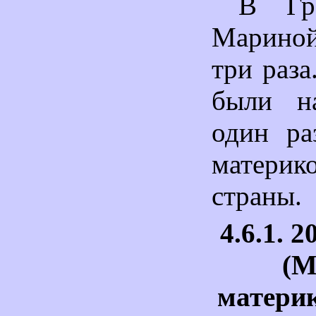
В Гр
Марино
три раза
были н
один ра
матери
страны.
4.6.1. 2
(М
матери