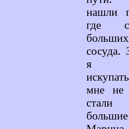
нашли 
где с
больши
сосуда.
я по
искупат
мне не 
стали 
больш
Марина