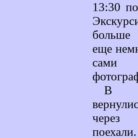
13:30 п
Экскур
больше 
еще нем
са
фотогра
В 1
вернулис
через
поехал