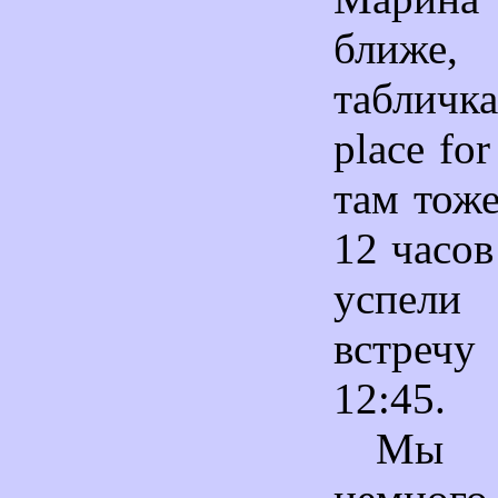
ближе
таблич
place fo
там тоже
12 часов
успели
встреч
12:45.
Мы 