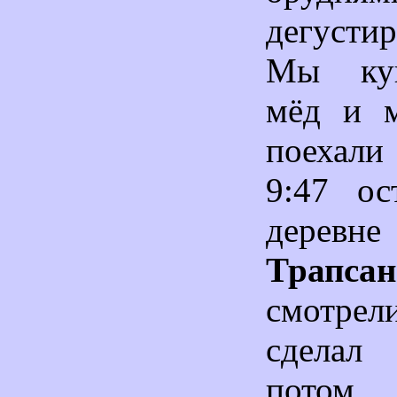
дегусти
Мы куп
мёд и м
поехали
9:47 ос
деревн
Трапсан
смотрел
сделал 
потом