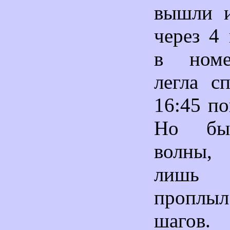
вышли и
через 4
в номе
легла с
16:45 по
Но бы
волны,
лишь 
проплы
шагов.