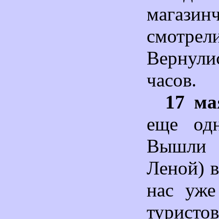
магазин
смотрел
Вернули
часов.
17 ма
еще одн
Вышли
Леной) в
нас уже
туристо