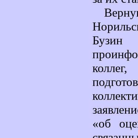
Верн
Нориль
Бузин
проинфо
колл
подгото
коллект
заявлен
«об оце
связанн