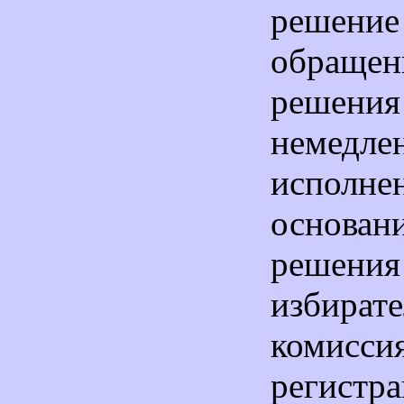
решени
обраще
реш
немедле
испол
основан
решени
избирате
комисс
регистр