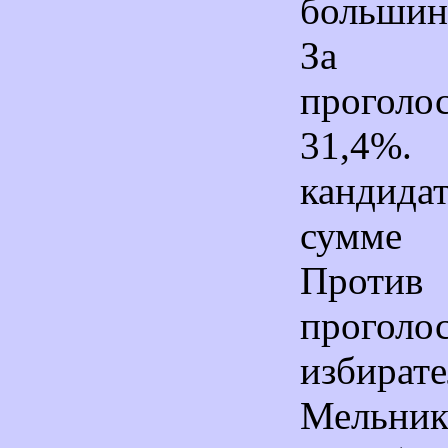
большин
За 
проголо
31,4%.
кандида
сумме
Прот
проголо
избират
Мельник