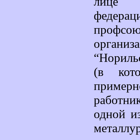
лице п
федерац
профсо
организ
“Нориль
(в кот
пример
работ
одной и
металлу