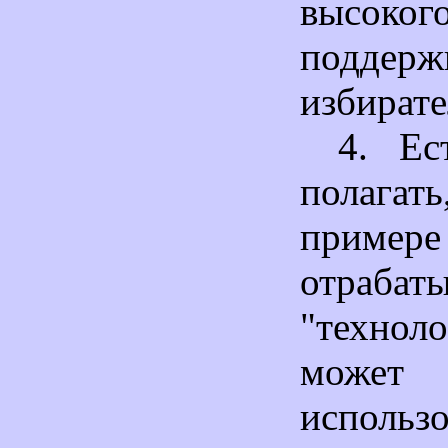
высок
подде
избирате
4. Ес
полага
примере
отрабаты
"техноло
мож
испол