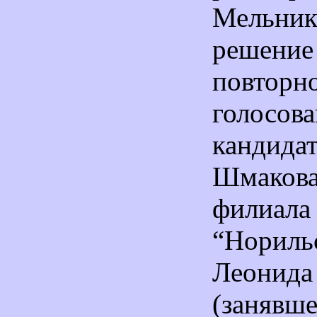
Мельник
решение
повторн
голосов
кандида
Шмакова
филиала
“Нориль
Леонид
(заняв