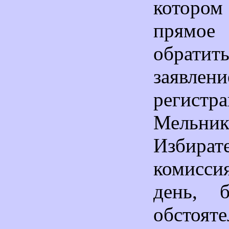
котором
прямое
обратит
заявлен
регистр
Мельник
Избират
комисс
день, б
обстоят