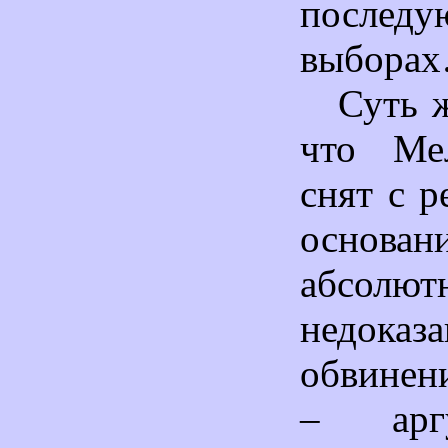
послед
выбора
Суть ж
что Ме
снят с р
основан
абсолют
недоказ
обвинени
– аргу