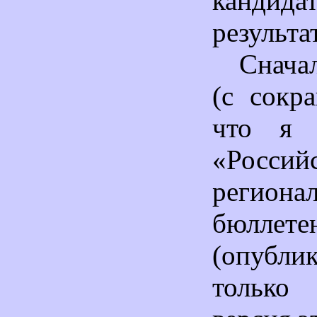
кандида
результа
Снача
(с сокр
что 
«Россий
региона
бюллете
(опубли
только