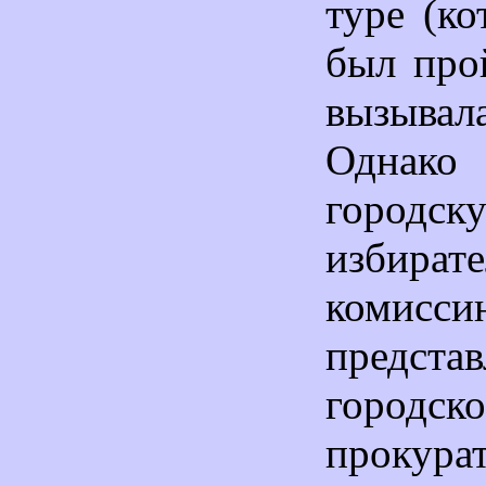
туре (к
был про
вызывал
Однако 
городск
избират
комисси
представ
городск
проку