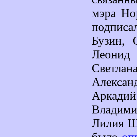
мэра Но
подпис
Бузин, 
Леонид
Светлан
Алекса
Аркади
Владим
Лилия Ш
было
оп