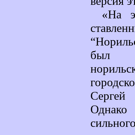
версия э
«На э
ставлен
“Нориль
был пр
норильс
городс
Серге
Однако 
сильног