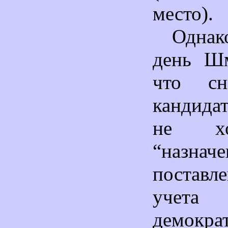
место).
Одна
день Шм
что сн
кандида
не хо
“назначе
постав
учета
демокра