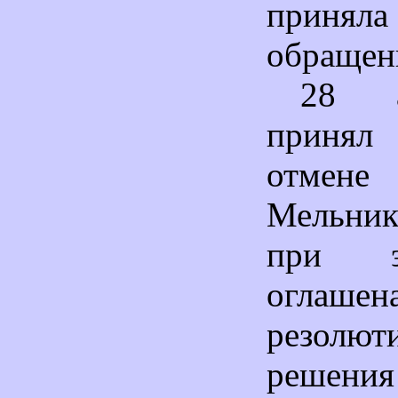
приняла
обращени
28 а
принял
отмене 
Мельник
при э
оглаш
резолют
решени