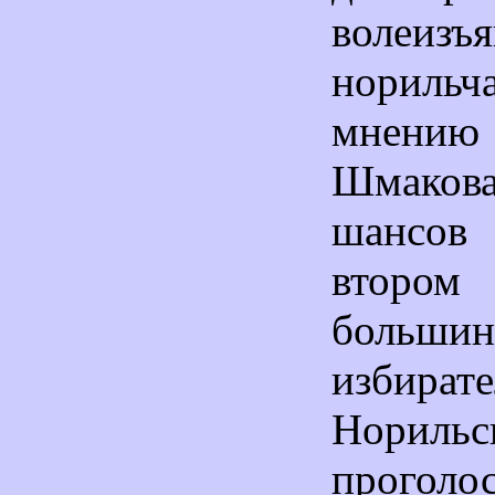
волеизъя
норил
мнению 
Шмако
шансов 
втор
большин
избират
Норильс
прогол