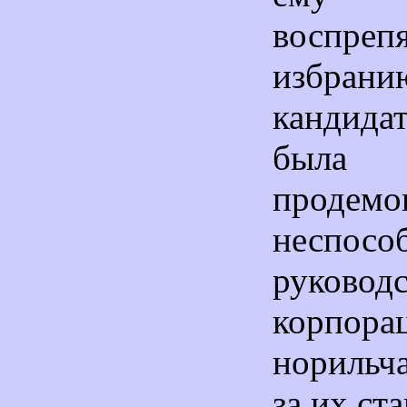
воспрепя
избрани
кандид
была
продемо
неспосо
руководс
корпора
норильч
за их ст