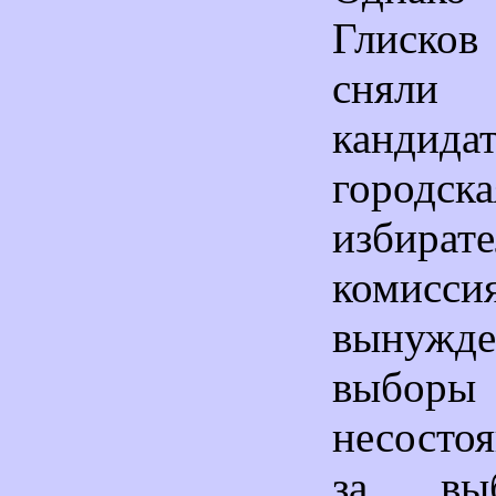
Глисков
сня
канди
городска
избирате
комис
вынужде
выборы
несосто
за вы