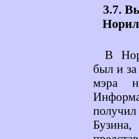
3.7. 
Норил
В Нор
был и за
мэра н
Инфо
получи
Бузин
предста