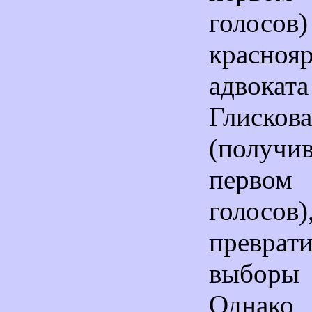
гол
краснояр
адвокат
Глискова
(полу
первом
голос
превр
выбор
Однако