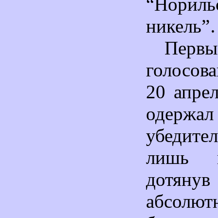
“Нориль
никель
Пер
голосова
20 апре
одерж
убедите
лишь 
дот
абсолют