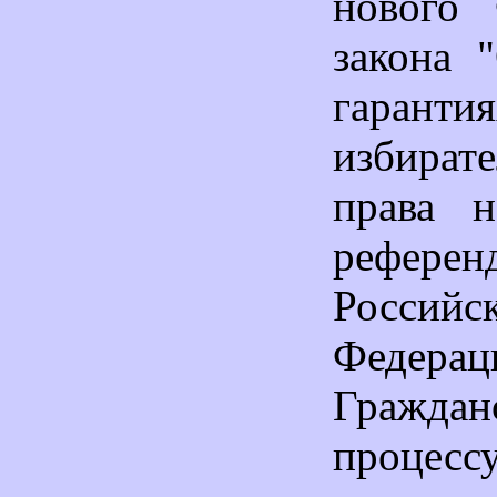
нового 
закона 
гаранти
избират
права н
референ
Российс
Федерац
Граждан
процесс