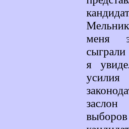
кандид
Мельник
меня 
сыграли
я увиде
усилия
законод
засло
выбор