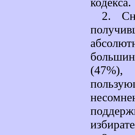
кодекса.
2. Сн
получи
абсолют
большин
(47%)
пользую
несомне
поддерж
избирате