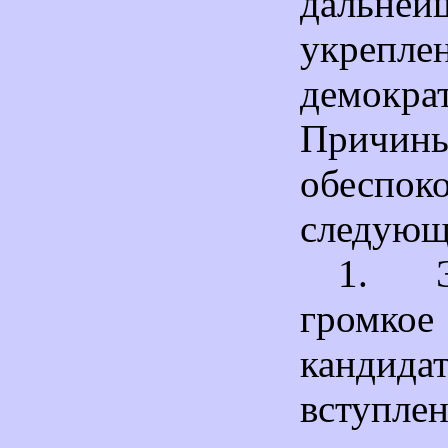
дальней
укрепле
демокра
Причи
обеспок
следующ
1. Э
громк
канди
вступлен