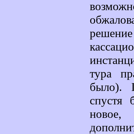
возможн
обжалов
реш
кассаци
инстанц
тура пр
было). 
спустя 
новое,
дополни