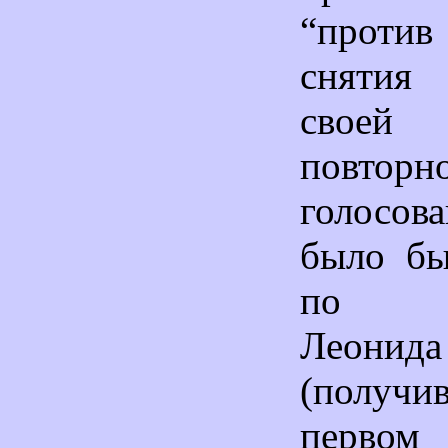
“против
сняти
своей 
повторн
голосов
было бы
по ка
Леонид
(полу
первом