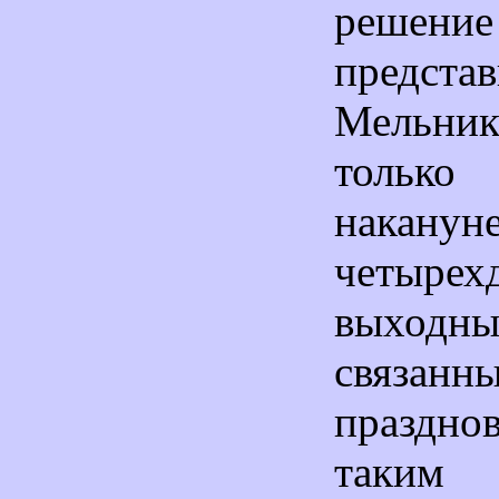
решение
предста
Мельник
только
наканун
четырех
выход
связ
праздно
таким