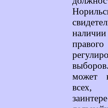
должн
Норильс
свидет
налич
правого
регулир
выбор
может н
всех,
заинтер