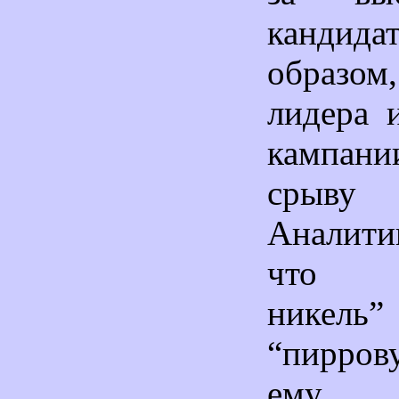
кандид
образ
лидера 
кампани
срыву
Аналити
что “
никел
“пирро
ему 