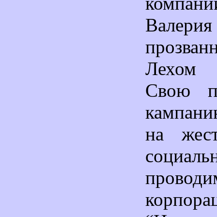
компа
Валерия
прозван
Лехом
Свою п
кампани
на жест
социаль
проводи
корпора