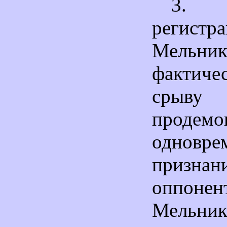
3.
регистр
Мельник
фактиче
срыву
продемо
одновре
призн
оппонен
Мельни