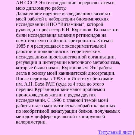
АН СССР. Это исследование переросло затем в
мою дипломную работу.
Дальнейшие научные исследования связаны с
моей работой в лаборатории биохимических
исследований НПО "Витамины", которой
руководил профессор Б.И. Курганов. Вначале это
были исследования влияния ретиноидов на
осмотическую стойкость эритроцитов. Затем в
1985 г. я распрощался с экспериментальной
работой и подключился к теоретическим
исследованиям пространственной организации,
регуляции и интеграции клеточного метаболизма,
которые были начаты Кургановым. Эта работа
легла в основу моей кандидатской диссертации.
После перехода в 1993 г. в Институт биохимии
им. А.Н. Баха РАН (куда за 4 года до этого
перешел Курганов) я занимался проблемой
происхождения жизни и рядом других
исследований. С 1996 г. главной темой моей
работы стала математическая обработка данных
по необратимой денатурации белков, получаемых
методом дифференциальной сканирующей
калориметрии.
Титульный лист