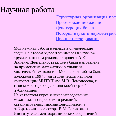
Научная работа
Структурная организация кле
Происхождение жизни
Денатурация белка
История науки и наукометрия
Прочие исследования
Моя научная работа началась в студенческие
годы. На втором курсе я занимался в научном
кружке, которым руководил доцент А.Ю.
Закгейм. Деятельность кружка была направлена
на применение математики в химии и
химической технологии. Моя первая работа была
доложена в 1997 г. на студенческой научной
конференции МИТХТ им. М.В. Ломоносова, и
тезисы моего доклада стали моей первой
публикацией.
На четвертом курсе я начал исследование
механизма и стереохимии реакций,
катализируемых тирозинфеноллиазой, в
лаборатории профессора В.М. Беликова в
Институте элементоорганических соединений