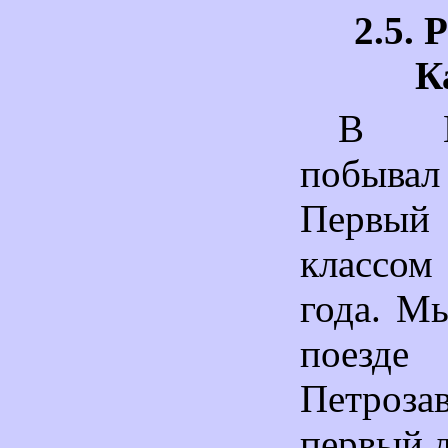
2.5. 
К
В К
побыв
Первы
классом
года. М
пое
Петро
первый 