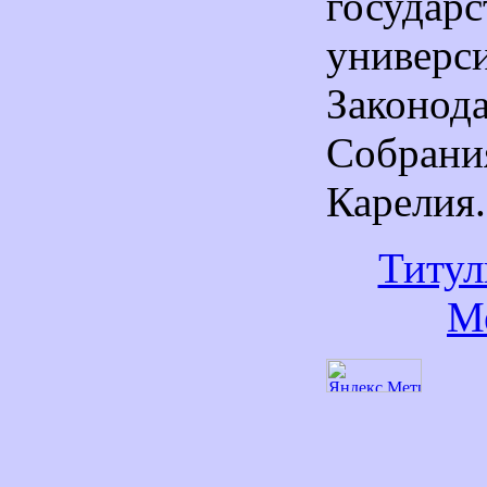
государс
униве
Законод
Собрани
Карелия.
Титул
М