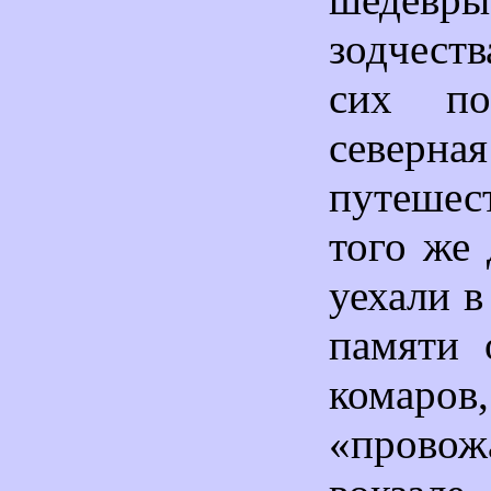
зодчест
сих п
северна
путешес
того же 
уехали в
памяти 
комаров
«пров