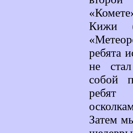
«Комете
Кижи (
«Метеор
ребята и
не стал
собой п
ребят 
осколка
Затем м
шедевры