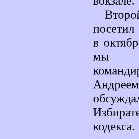
вокзале.
Вто
посетил
в октябр
мы 
коман
Андрее
обсужда
Избират
кодекса