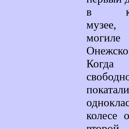
в кра
музее, 
могиле 
Онежск
Когда
свобод
пока
однокл
колесе 
второ