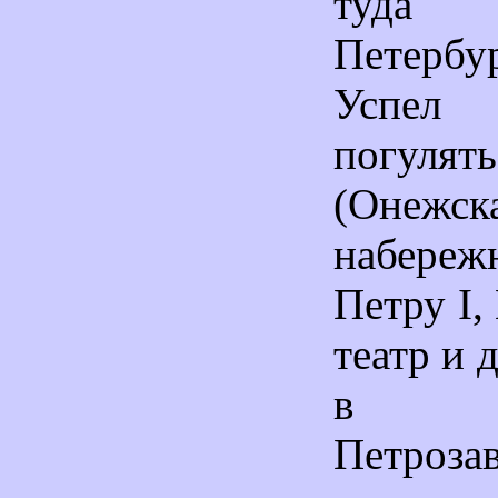
туда 
Петербур
Успел
погулят
(Онежск
набереж
Петру
I
,
театр и 
в з
Петроза