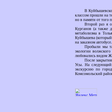
В Куйбышевской
классом прошли на т
но в памяти от того 
Второй раз я 
Курганов (а также 
метаболизма в Толь
Куйбышева (который 
на заказном автобусе.
Пробыли мы та
экологии волжского
любовались видом Жи
После закрытия
Усы. На следующий
экскурсию по горо
Комсомольский район