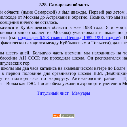
2.28. Самарская область
 области (ныне Самарской) я был дважды. Первый раз летом 1
еплоходе от Москвы до Астрахани и обратно. Помню, что мы в
посещения ничего не осталось.
оказался в Куйбышевской области в мае 1988 года. Я и мой
довольно много коллег из Москвы) участвовали в школе по р
ятти (см.
подраздел 6.5.8 главы «Период 1985–1991 годов»
). 
фактически находился между Куйбышевым и Тольятти), дальше 
м шесть дней. Большую часть времени мы находились на т
 бассейна АН СССР, где проходила школа. Он располагался на
гулевских гор.
 школы мы два часа катались на академическом катере по Волге 
 в первой половине дня организатор школы В.М. Дембицкий
ду на полтора часа по маршруту: Автозаводский район – Ц
 – Волжская ГЭС. После обеда уехали в аэропорт и улетели в Мо
Титульный лист
|
Мемуары