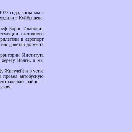
973 года, когда мы с
ыходили в Куйбышеве,
 шеф Борис Иванович
егуляции клеточного
Прилетели в аэропорт
нас довезли до места
ерритории Института
 берегу Волги, и мы
(у Жигулей) и в устье
 провел автобусную
ентральный район –
скву.