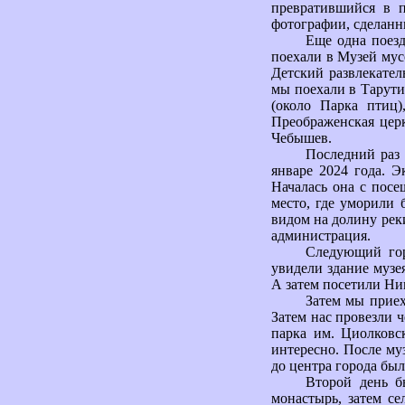
превратившийся в 
фотографии, сделанны
Еще одна поезд
поехали в Музей мусо
Детский развлекател
мы поехали в Тарути
(около Парка птиц)
Преображенская цер
Чебышев.
Последний раз
январе 2024 года. 
Началась она с посе
место, где уморили 
видом на долину рек
администрация.
Следующий гор
увидели здание музе
А затем посетили Ни
Затем мы прие
Затем нас провезли ч
парка им. Циолковс
интересно. После му
до центра города бы
Второй день б
монастырь, затем с