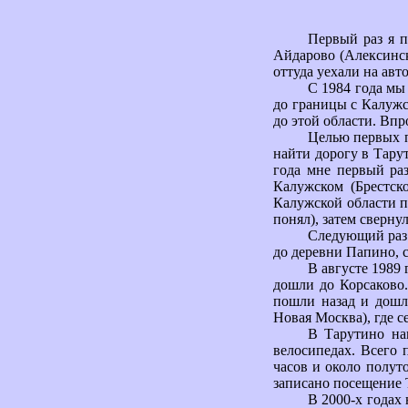
Первый раз я п
Айдарово (Алексинск
оттуда уехали на авт
С 1984 года мы
до границы с Калужс
до этой области. Впр
Целью первых п
найти дорогу в Тарут
года мне первый раз
Калужском (Брестск
Калужской области по
понял), затем сверну
Следующий раз 
до деревни Папино, с
В августе 1989 
дошли до Корсаково.
пошли назад и дошл
Новая Москва), где с
В Тарутино на
велосипедах. Всего 
часов и около полут
записано посещение Т
В 2000-х годах