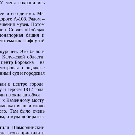
У меня сохранились
шей и его детьми. Мы
дороге А-108. Рядом –
сещения музея. Потом
ли в Совхоз «Победа»
одонапорная башня и
 математик Пафнутий
курсией. Это было в
 Калужской области.
 центр Боровска – на
смотровая площадка с
нный суд и городская
ли в центре города,
 и героям 1812 года.
и из окна автобуса.
 к Каменному мосту.
 сумерках вышли около
ого. Там было очень
м, откуда добираться
етили Шамординский
ле этого приехали в