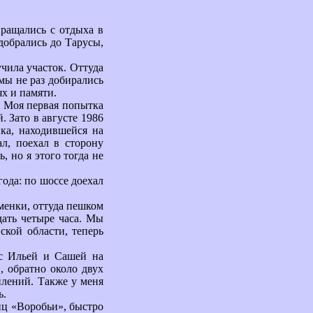
вращались с отдыха в
 добрались до Тарусы,
чила участок. Оттуда
мы не раз добирались
ях и памяти.
. Моя первая попытка
. Зато в августе 1986
нка, находившейся на
л, поехал в сторону
, но я этого тогда не
года: по шоссе доехал
аменки, оттуда пешком
дать четыре часа. Мы
кой области, теперь
 с Ильей и Сашей на
, обратно около двух
плений. Также у меня
ь.
иц «Воробьи», быстро