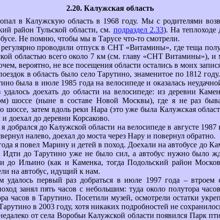
2.20. Калужская область
опал в Калужскую область в 1968 году. Мы с родителями воз
ий район Тульской области, см.
подраздел 2.33
). На теплоходе
обусе. Не помню, чтобы мы в Тарусе что-то смотрели.
 регулярно проводили отпуск в СНТ «Витамины», где теща полу
кой областью всего около 7 км (см. главу «СНТ Витамины»), и 
очем, вероятно, не все посещения области остались в моих запис
оездок в область было село Тарутино, знаменитое по 1812 году
ино была в июле 1985 года на велосипеде и оказалась неудачной
 удалось доехать до области на велосипеде: из деревни Каме
ом) шоссе (ныне в составе Новой Москвы), где я не раз быва
 шоссе, затем вдоль реки Нара (это уже была Калужская область
л и доехал до деревни Корсаково.
я добрался до Калужской области на велосипеде в августе 1987 
вернул налево, доехал до моста через Нару и повернул обратно.
года я повел Марину и детей в поход. Доехали на автобусе до К
 Идти до Тарутино уже не было сил, а автобус нужно было ж
и до Ильино (как и Каменка, тогда Подольский район Московс
ели на автобус, идущий к нам.
м удалось первый раз добраться в июле 1997 года – втроем
поход занял пять часов с небольшим: туда около полутора часов
ора часов в Тарутино. Посетили музей, осмотрели остатки укре
арутино в 2003 году, хотя никаких подробностей не сохранилос
 недалеко от села Воробьи Калужской области появился Парк пт