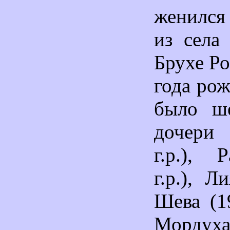
женился
из села
Брухе Ро
года рож
было ше
дочери 
г.р.), 
г.р.), Л
Шева (19
Мордухай