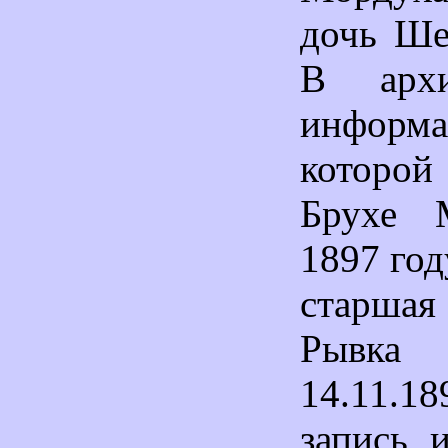
дочь Шей
В архи
инфор
которо
Брухе 
1897 год
старшая
Рывка
14.11.
запись 