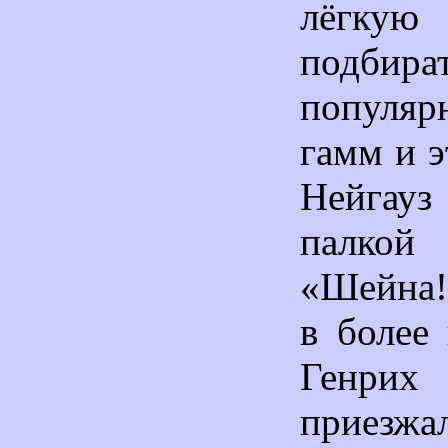
лёгкую
подбир
популя
гамм и э
Нейгауз
палко
«Шейна!
в более
Генри
приезжа