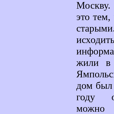
Москву.
это тем,
старым
исхо
информа
жили в
Ямпольс
дом был 
году о
можно п