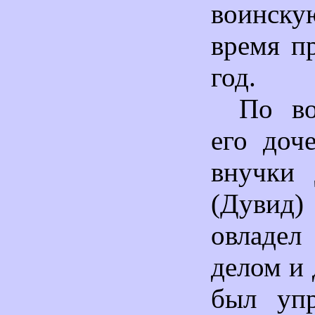
воинску
время п
год.
По во
его доч
внучки 
(Дуви
овладел
делом и
был уп