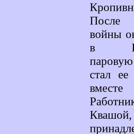
Кропивн
После 
войны о
в Ели
паровую
стал ее
вме
Работ
Кваш
принад