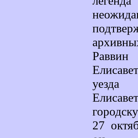
легенд
неожида
подтв
архивны
Раввин
Елисавет
уезда
Елисаве
городску
27 октя