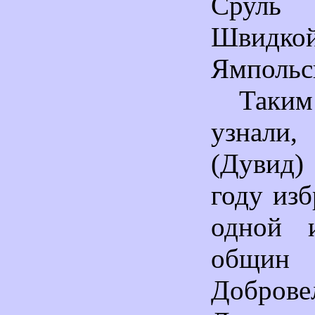
Сруль
Швидк
Ямпольс
Таким
узнали
(Дувид)
году изб
одной и
общин
Доброве