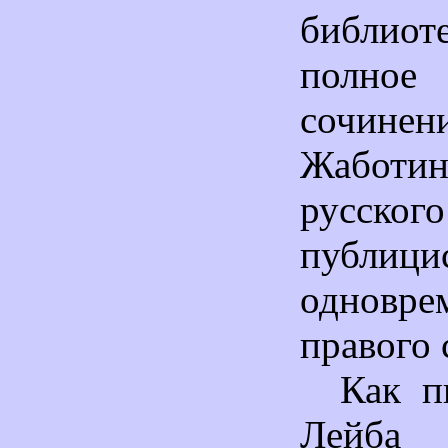
библи
полно
сочинен
Жабот
русског
публ
одновре
правого 
Как п
Лейба