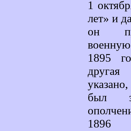
1 октябр
лет» и д
он пр
военну
1895 го
другая 
указано
был з
ополчен
1896 