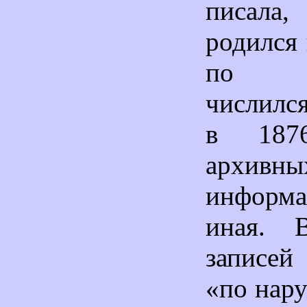
писала
родился 
по до
числилс
в 187
архив
информа
иная. 
записей
«по нар