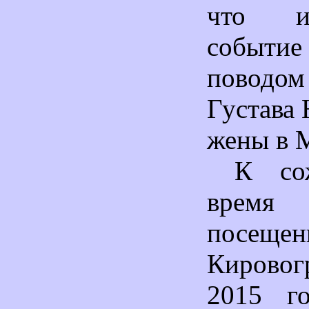
что и
событ
поводом
Густава 
жены в 
К со
врем
посещен
Кировог
2015 г