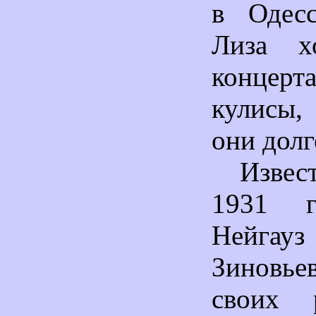
в Одес
Лиза х
концерт
кулисы,
они долг
Изве
1931 г
Нейгауз
Зиновье
своих 