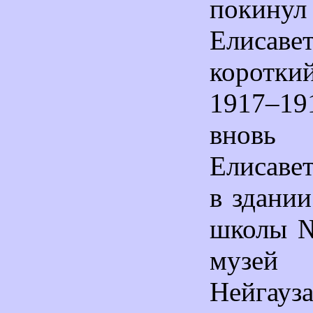
покинул
Елисаве
корот
1917–19
внов
Елисавет
в здани
школы №
музей
Нейгауза