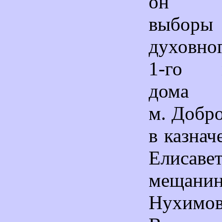
он пр
выбор
духовно
1-го м
до
м. Добро
в казнач
Елисаве
мещанин
Нухимов