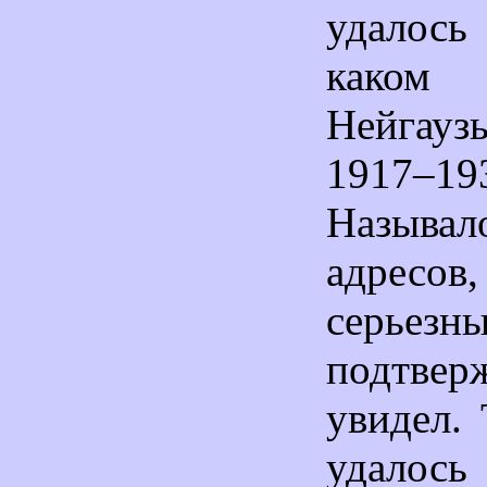
удалось
каком
Нейгау
1917–1
Называл
адресов
серьезн
подтвер
увидел.
удалос