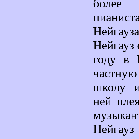
более 
пианис
Нейгау
Нейгауз 
году в 
частную
школу и
ней пле
музыкан
Нейгауз