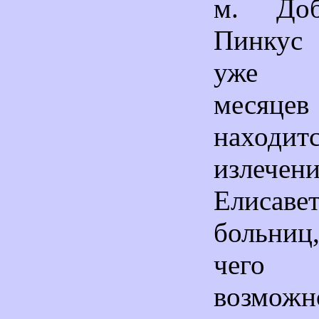
м. Добр
Пинкус
уже н
месяц
нахо
излечен
Елисаве
больниц
чего 
возможн