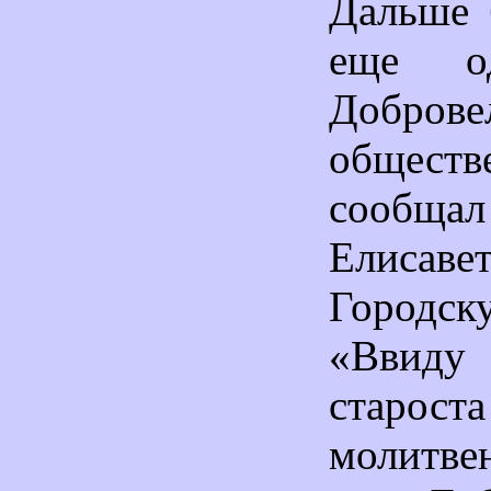
Дальше 
еще од
Доброве
обществ
сообщал 
Елисаве
Городс
«Ввиду
старо
молитв