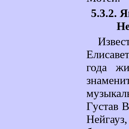
5.3.2. 
Не
Изве
Елисавет
года жи
знамени
музыкал
Густав 
Нейгау