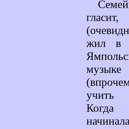
Семей
гласит,
(очевид
жил в 
Ямпольс
музыке 
(впроче
учить 
Когд
начин