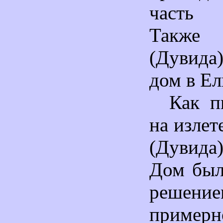
часть
Также
(Дувид
дом в Ел
Как п
на изле
(Дувида
Дом был
решен
примерно