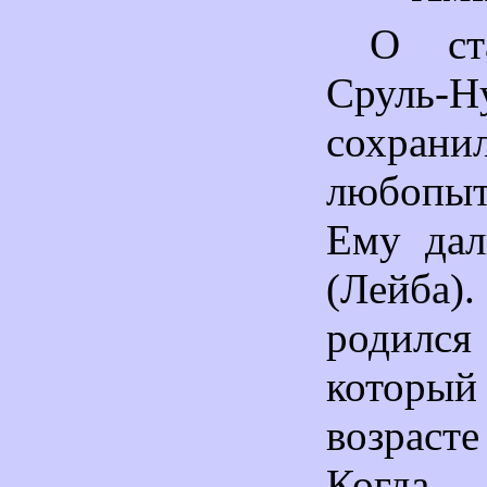
О ст
Сруль-Н
сохрани
любопыт
Ему дал
(Лейба)
родился
котор
возраст
Когд