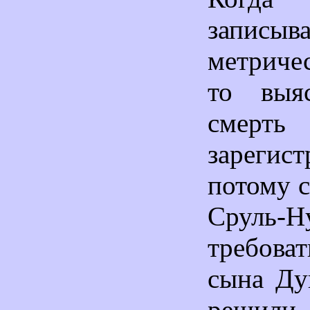
записыв
метриче
то выяс
смерть
зарегис
потому с
Сруль-Н
требова
сына Ду
решил