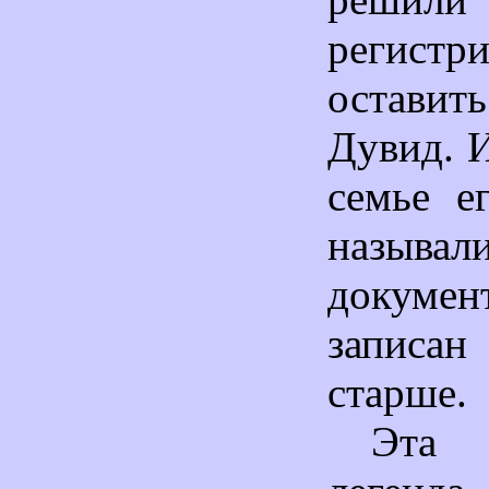
регист
оставит
Дувид. И
семье е
называ
докумен
записан
старше.
Эта