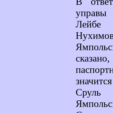
В ответ
управы
Лейб
Нухимов
Ямпол
сказа
паспор
значит
Сруль
Ямпольс