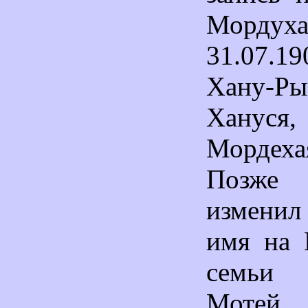
Мор
31.07.1
Хану-Р
Хануся,
Мордех
Позже
изменил
имя на 
семьи 
Мотей.