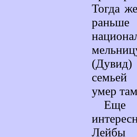
Тогда ж
раньше
национа
мельн
(Дуви
семьей
умер там
Ещ
интерес
Лейбы 