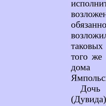
исполни
возложе
обяза
возложи
таковых
того же
дом
Ямпольс
Доч
(Дуви