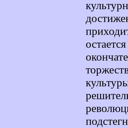
культур
дости
прихо
остает
окончат
торжест
культ
решит
революц
подстег