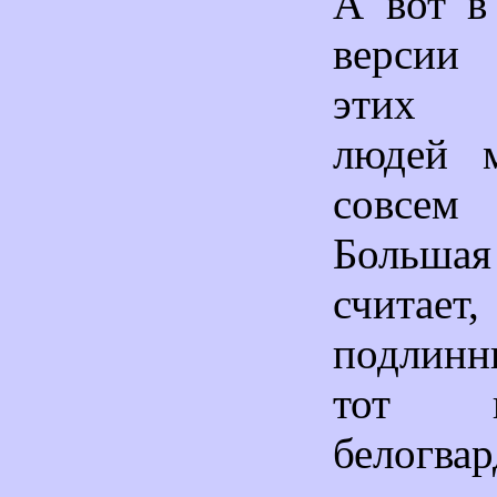
А вот в
версии
этих в
людей м
совсе
Большая
счит
подлин
тот 
белогвар