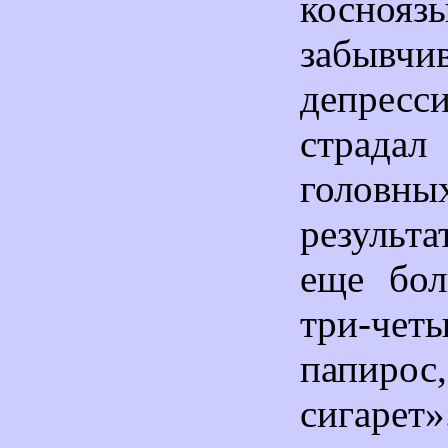
косноязы
забывчи
депресс
страдал
головн
результа
еще бол
три-че
папиро
сигарет