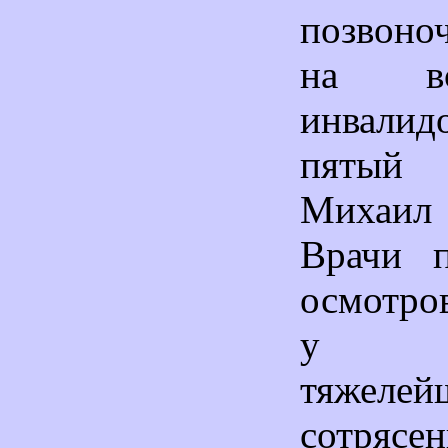
позвоно
на в
инвалид
пятый 
Михаи
Врачи п
осмотро
у п
тяжелей
сотрясе