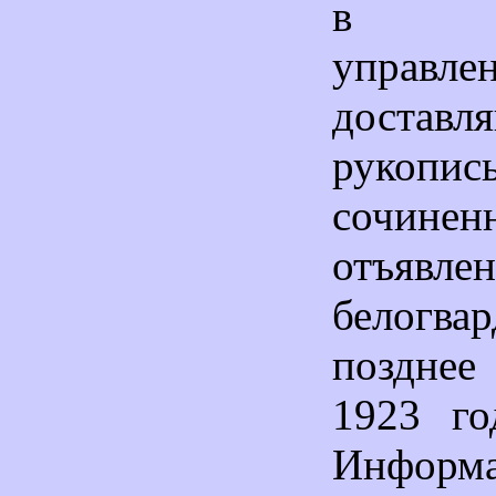
в ст
управ
доставля
рукопи
сочинен
отъявле
белогва
поздне
1923 го
Информа