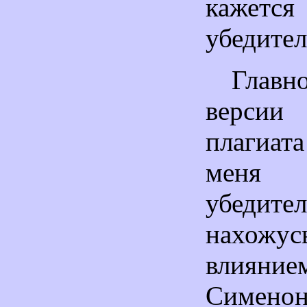
кажется
убедител
Глав
версии
плагиата
ме
убедите
нахо
влияние
Сименон