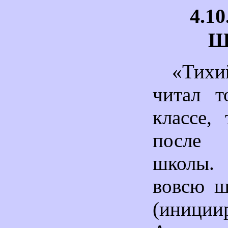
4.1
Ш
«Тих
читал т
классе,
после
школы.
вовсю ш
(иниции