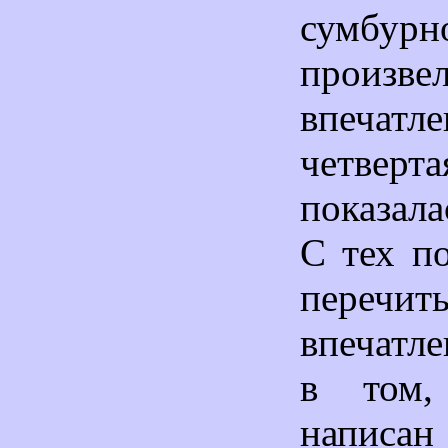
сумбур
произв
впеча
четве
показала
С тех п
перечит
впечатл
в том,
написан