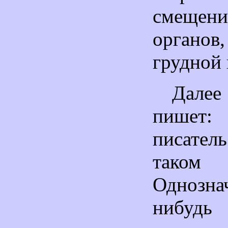
смещени
органов
грудной 
Далее 
пишет:
писател
таком з
Однозна
нибуд