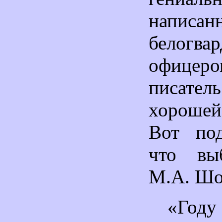
написан
белогва
офицеро
писате
хороше
Вот под
что вы
М.А. Шо
«Году 