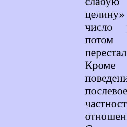
слабую
целину»
число р
потом
перест
Кроме
пове
послево
част
отнош