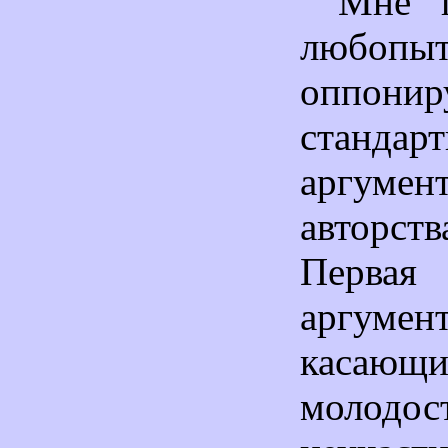
Мне п
любопыт
оппони
стандар
аргумен
авторст
Первая 
аргумен
касаю
моло