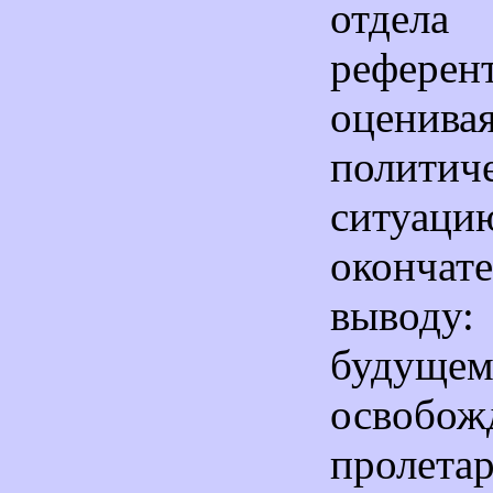
отдел
рефер
оценива
политич
ситуаци
окончат
выводу:
будуще
освобож
пролета