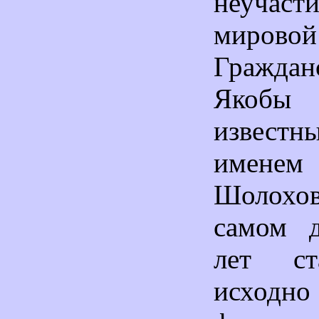
неучаст
мир
Граждан
Якобы
извест
имене
Шолохо
самом д
лет ст
исход