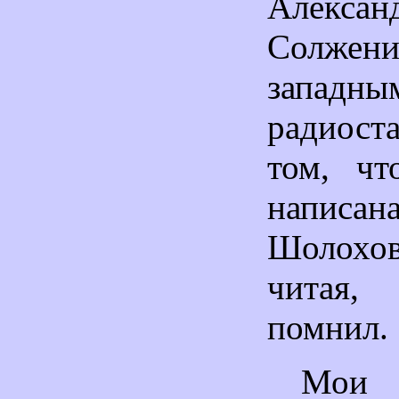
Алексан
Солже
западны
радиос
том, чт
напи
Шолох
читая
помнил.
Мои 