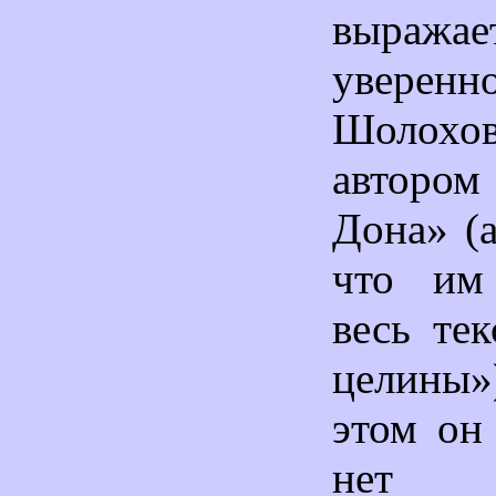
выражае
уверен
Шолох
автор
Дона» (а
что им
весь те
целины»
этом он 
нет уб