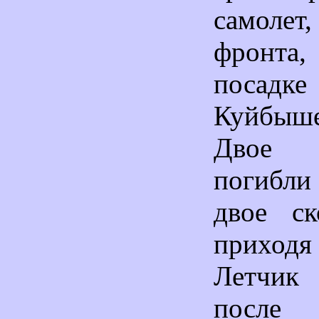
самолет
фронта,
посадк
Куйбыше
Двое 
погибл
двое ск
приходя
Летчик
после