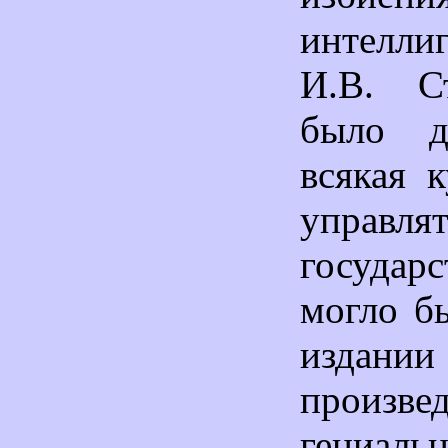
интелл
И.В. С
было до
всякая 
управля
госуда
могло б
издании
произве
гениа