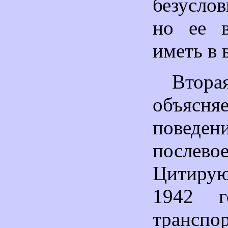
безуслов
но ее в
иметь в 
Втор
объяс
поведен
послево
Цитирую
1942 г
транспо