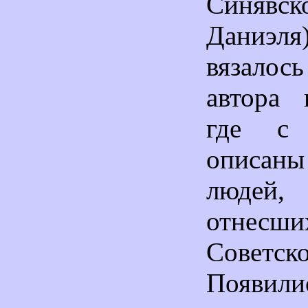
Синя
Даниэл
вязалос
автора 
где с 
описан
людей,
отне
Советс
Появил