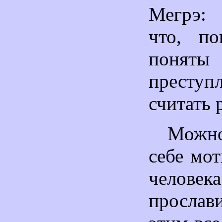
Мегрэ: 
что, по
понят
преступ
считать 
Можно
себе мо
человек
прослави