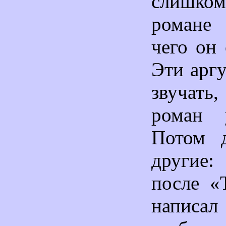
слишком
романе 
чего он 
Эти арг
звучать
роман у
Потом д
други
после «
написал