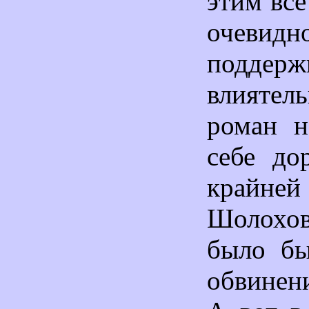
этим все
очевид
поддерж
влияте
роман н
себе до
крайн
Шолох
было бы
обвинени