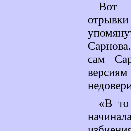
Вот 
отрыв
упомян
Сарнова
сам Са
версия
недовер
«В то
начина
избиен