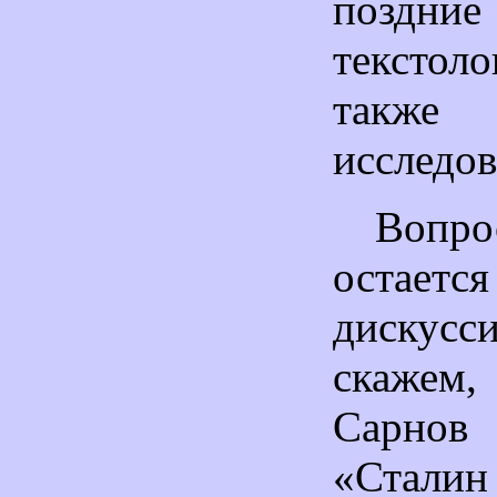
поздн
текстол
также
исследов
Вопр
остается
дискусс
скажем
Сарно
«Сталин