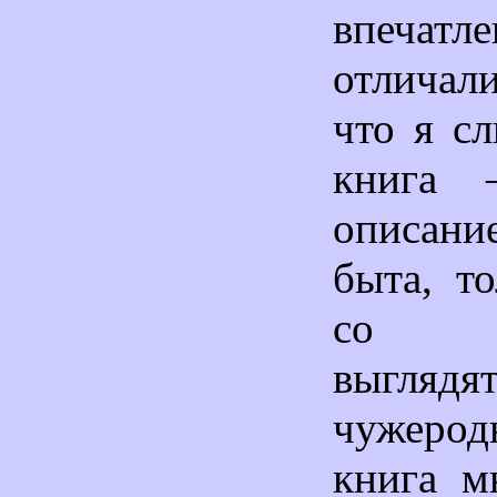
впечатле
отличал
что я с
книга 
описани
быта, т
со Ш
выглядя
чужерод
книга м