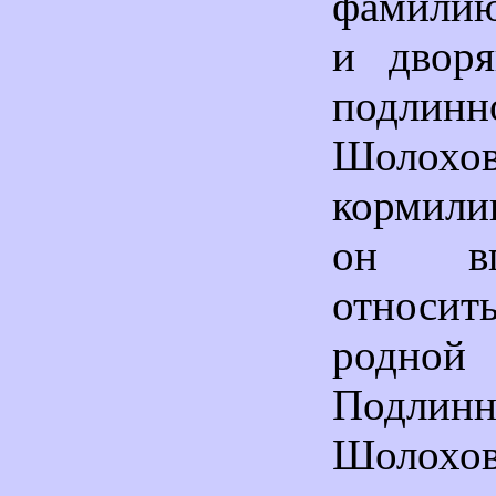
фамилию
и дворя
подлинн
Шолохо
кормили
он вп
относить
родно
Подлин
Шолохо