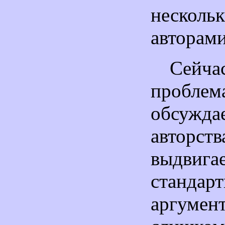
несколь
авторами
Сей
проблем
обсужда
авторст
выдвига
станда
аргумен