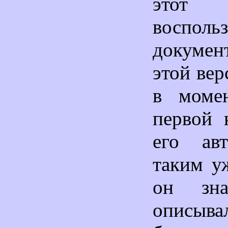
этот
восполь
докумен
этой вер
в момен
первой 
его ав
таким у
он зн
описыв