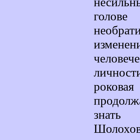
несиль
голове
необрат
изменен
человеч
личн
рокова
продол
знать
Шоло