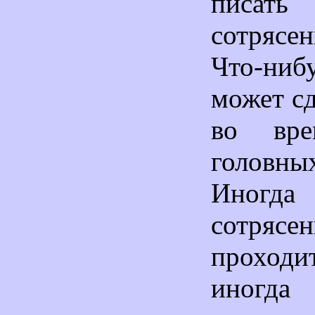
писа
сотряс
Что-ниб
может сд
во вре
головн
Иногд
сотрясе
проходит
иног