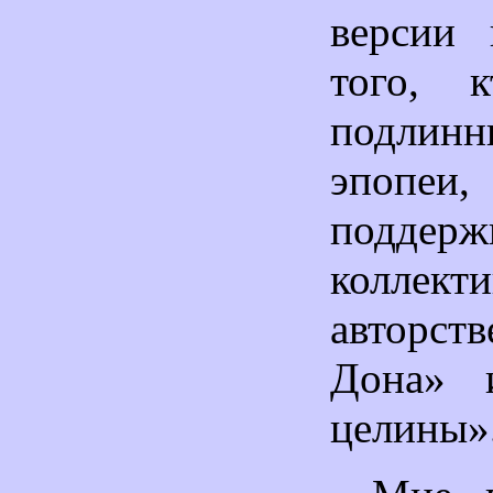
версии 
того, 
подлин
эпопе
поддерж
коллект
авторс
Дона» 
целины»