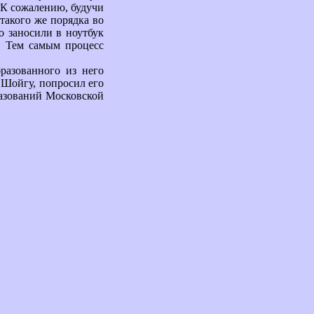
 К сожалению, будучи
такого же порядка во
о заносили в ноутбук
. Тем самым процесс
разованного из него
й Шойгу, попросил его
азований Московской