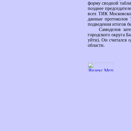
форму сводной табли
позднее председател
всех ТИК Московской
данные протоколов 
подведения итогов б
Самоделов зат
городского округа Ба
уйти). Он считался
области.