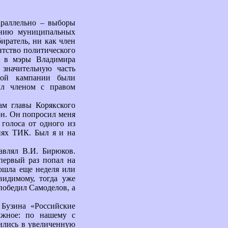
араллельно – выборы
ению муниципальных
иратель, ни как член
нтство политического
та в мэры Владимира
 значительную часть
этой кампании были
ыл членом с правом
ам главы Корякского
он. Он попросил меня
голоса от одного из
ниях ТИК. Был я и на
авлял В.И. Бирюков.
 первый раз попал на
рошла еще неделя или
видимому, тогда уже
победил Самоделов, а
 Бузина «Российские
олжное: по нашему с
ились в увеличенную