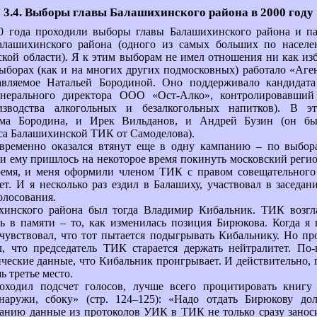
3.4. Выборы главы Балашихинского района в 2000 году
00 года проходили выборы главы Балашихинского района и п
Балашихинского района (одного из самых больших по насел
кой области). Я к этим выборам не имел отношения ни как изб
борах (как и на многих других подмосковных) работало «Аге
лавляемое Натальей Бородиной. Оно поддерживало кандида
енерального директора ООО «Ост-Алко», контролировавший
изводства алкогольных и безалкогольных напитков). В 
ама Бородина, и Ирек Вильданов, и Андрей Бузин (он б
са Балашихинской ТИК от Самоделова).
временно оказался втянут еще в одну кампанию – по выбор
 и ему пришлось на некоторое время покинуть московский реги
ремя, и меня оформили членом ТИК с правом совещательного 
ет. И я несколько раз ездил в Балашиху, участвовал в заседа
олосования.
хинского района был тогда Владимир Кибальник. ТИК возгл
сь в памяти – то, как изменилась позиция Бирюкова. Когда я
чувствовал, что тот пытается подыгрывать Кибальнику. Но п
л, что председатель ТИК старается держать нейтралитет. По-
ческие данные, что Кибальник проигрывает. И действительно, 
 третье место.
оходил подсчет голосов, лучше всего процитировать книгу
наружи, сбоку» (стр. 124–125): «Надо отдать Бирюкову д
анию данные из протоколов УИК в ТИК не только сразу занос