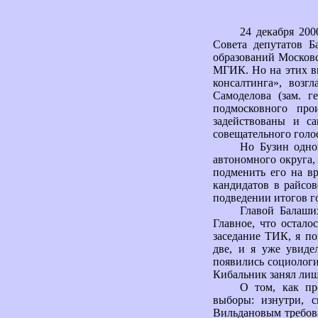
24 декабря 20
Совета депутатов 
образований Московс
МГИК. Но на этих вы
консалтинга», возг
Самоделова (зам. г
подмосковного про
задействованы и с
совещательного голо
Но Бузин одно
автономного округа,
подменить его на в
кандидатов в райсов
подведении итогов г
Главой Балаши
Главное, что остало
заседание ТИК, я по
две, и я уже увиде
появились социологи
Кибальник занял лишь
О том, как пр
выборы: изнутри, с
Вильдановым требов