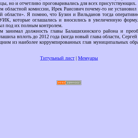
цы, но и отчетливо проговаривались для всех присутствующих.
ем областной комиссии, Ирек Раисович почему-то не установил 
 области». Я помню, что Бузин и Вильданов тогда оперативн
УИК, которые оглашались и вносились в увеличенную форму
ыл под их полным контролем.
ем занимал должность главы Балашихинского района и преоб
лашиха вплоть до 2012 года (когда новый глава области, Серге
 одним из наиболее коррумпированных глав муниципальных обр
Титульный лист
|
Мемуары