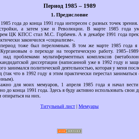
Период 1985 – 1989
1. Предисловие
 1985 года до конца 1991 года интересен с разных точек зрения
естройки, а затем уже и Революции. В марте 1985 года ум
рем ЦК КПСС стал М.С. Горбачев. А в декабре 1991 года пре
ктически закончился «социализм».
 период тоже был переломным. В том же марте 1985 года я
 Кургановым о переходе на теоретическую работу. 1985–198
 над проблемами мультиферментных комплексов (метаболоно
кандидатской диссертации (написанной уже в 1992 году и защ
го занимался политической деятельностью, которая у меня посл
 (так что в 1992 году я этим практически перестал заниматься
енным).
важно для моих мемуаров, 1 апреля 1985 года я начал вести
о до конца 1991 года. Здесь я буду активно использовать свои 
 опираться на них.
Титульный лист
|
Мемуары