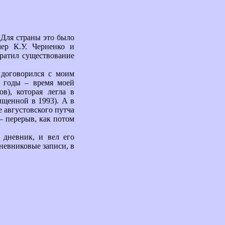
. Для страны это было
ер К.У. Черненко и
кратил существование
 договорился с моим
9 годы – время моей
в), которая легла в
ищенной в 1993). А в
е августовского путча
 – перерыв, как потом
 дневник, и вел его
дневниковые записи, в