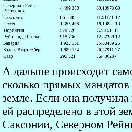
Северный Рейн –
4 499 388
60,10973
60
Вестфалия
Саксония
861 685
11,51171
12
Гессен
1 355 496
18,1088
18
Тюрингия
578 726
7,73151
8
Рейнланд–Пфальц
918 736
12,27389
12
Бавария
1 922 551
25,68439
26
Баден–Вюртемберг
1 989 524
26,57911
27
Саар
295 521
3,948023
4
А дальше происходит сам
сколько прямых мандатов 
земле. Если она получила
ей распределено в этой з
Саксонии, Северном Рейн