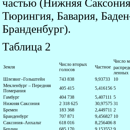
частью (Нижняя Саксония
Тюрингия, Бавария, Баде
Бранденбург).
Таблица 2
Число м
Число вторых
Земля
Частное
распред
голосов
ленных
Шлезвиг–Гольштейн
743 838
9,93733
10
Мекленбург – Передняя
405 415
5,416156
5
Померания
Гамбург
404 738
5,407111
5
Нижняя Саксония
2 318 625
30,97575
31
Бремен
183 368
2,449711
2
Бранденбург
707 871
9,456827
10
Саксония–Анхальт
618 016
8,256406
8
Берлин
685 170
9,153552
9