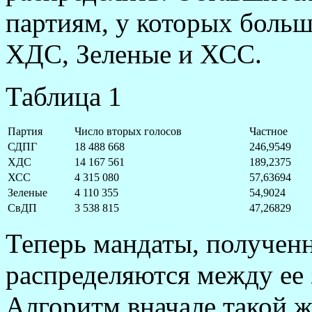
партиям, у которых больш
ХДС, Зеленые и ХСС.
Таблица 1
Партия
Число вторых голосов
Частное
СДПГ
18 488 668
246,9549
ХДС
14 167 561
189,2375
ХСС
4 315 080
57,63694
Зеленые
4 110 355
54,9024
СвДП
3 538 815
47,26829
Теперь мандаты, получен
распределяются между ее
Алгоритм вначале такой ж