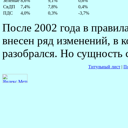
Зеленые
8,6%
9,1%
0,6%
СвДП
7,4%
7,8%
0,4%
ПДС
4,0%
0,3%
-3,7%
После 2002 года в правил
внесен ряд изменений, в 
разобрался. Но сущность 
Титульный лист
|
П