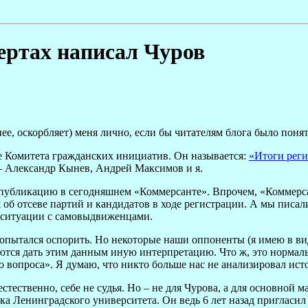
ертах написал Чуров
нее, оскорбляет) меня лично, если бы читателям блога было понят
те Комитета гражданских инициатив. Он называется:
«Итоги реги
– Александр Кынев, Андрей Максимов и я.
на публикацию в сегодняшнем «Коммерсанте». Впрочем, «Коммерс
ом об отсеве партий и кандидатов в ходе регистрации. А мы пис
 ситуации с самовыдвиженцами.
опытался оспорить. Но некоторые наши оппоненты (я имею в вид
ются дать этим данным иную интерпретацию. Что ж, это нормал
о вопроса». Я думаю, что никто больше нас не анализировал ис
естественно, себе не судья. Но – не для Чурова, а для основной
ка Ленинградского университета. Он ведь 6 лет назад приглас