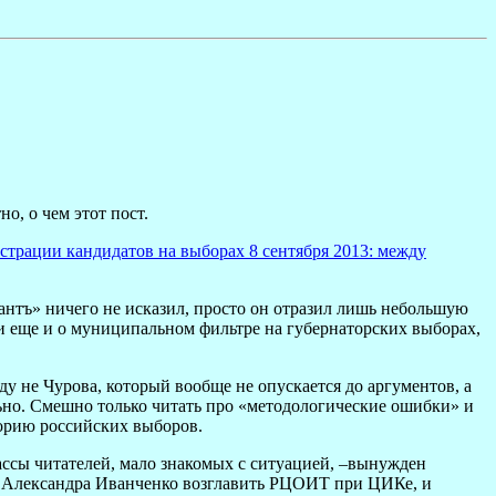
но, о чем этот пост.
страции кандидатов на выборах 8 сентября 2013: между
антъ» ничего не исказил, просто он отразил лишь небольшую
али еще и о муниципальном фильтре на губернаторских выборах,
у не Чурова, который вообще не опускается до аргументов, а
ьно. Смешно только читать про «методологические ошибки» и
торию российских выборов.
 массы читателей, мало знакомых с ситуацией, –вынужден
ил Александра Иванченко возглавить РЦОИТ при ЦИКе, и