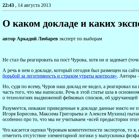
22:43
, 14 августа 2013
О каком докладе и каких эксп
автор
Аркадий Любарев
эксперт по выборам
Не стал бы реагировать на пост Чурова, хотя он и задевает (точ
А речь в нем о докладе, который сегодня был размещен на сай
борьбой за легитимность и страхом утраты контроля»
. Авторы 
Но, судя по всему, Чуров наш доклад не видел, а реагировал 
часть того, что мы написали. Речь в этой статье шла в основн
о технологиях выдвижений фейковых списков, об удручающей
Разумеется, никакие приведенные в докладе данные никто не п
Игоря Борисова, Максима Григорьева и Алексея Мухина) пыта
особенно про то, что мы не учитываем «всей предыстории этог
Что касается оценки Чуровым компетентности экспертов, то я, 
отметить отсутствие элементарной логики у выпускника физфа