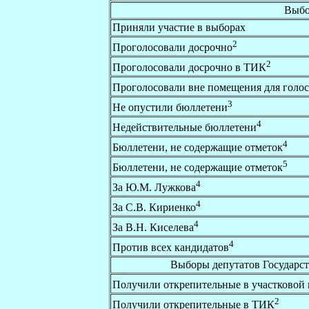
Выбо
Приняли участие в выборах
2
Проголосовали досрочно
2
Проголосовали досрочно в ТИК
Проголосовали вне помещения для голо
3
Не опустили бюллетени
4
Недействительные бюллетени
4
Бюллетени, не содержащие отметок
5
Бюллетени, не содержащие отметок
4
За Ю.М. Лужкова
4
За С.В. Кириенко
4
За В.Н. Киселева
4
Против всех кандидатов
Выборы депутатов Государс
Получили открепительные в участковой
2
Получили открепительные в ТИК