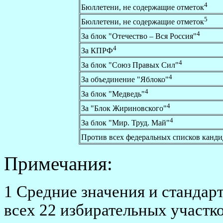
4
Бюллетени, не содержащие отметок
5
Бюллетени, не содержащие отметок
4
За блок "Отечество – Вся Россия"
4
За КПРФ
4
За блок "Союз Правых Сил"
4
За объединение "Яблоко"
4
За блок "Медведь"
4
За "Блок Жириновского"
4
За блок "Мир. Труд. Май"
Против всех федеральных списков канди
Примечания:
1 Средние значения и стандар
всех 22 избирательных участко