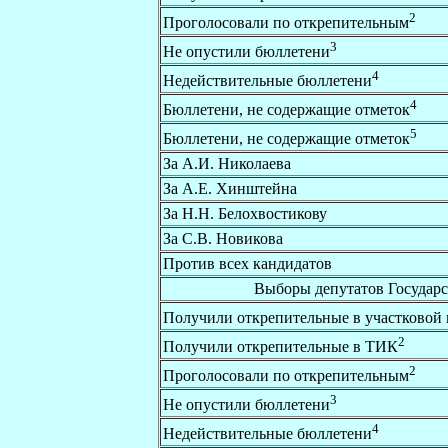
2
Проголосовали по открепительным
3
Не опустили бюллетени
4
Недействительные бюллетени
4
Бюллетени, не содержащие отметок
5
Бюллетени, не содержащие отметок
За А.И. Николаева
За А.Е. Хинштейна
За Н.Н. Белохвостикову
За С.В. Новикова
Против всех кандидатов
Выборы депутатов Государ
Получили открепительные в участковой
2
Получили открепительные в ТИК
2
Проголосовали по открепительным
3
Не опустили бюллетени
4
Недействительные бюллетени