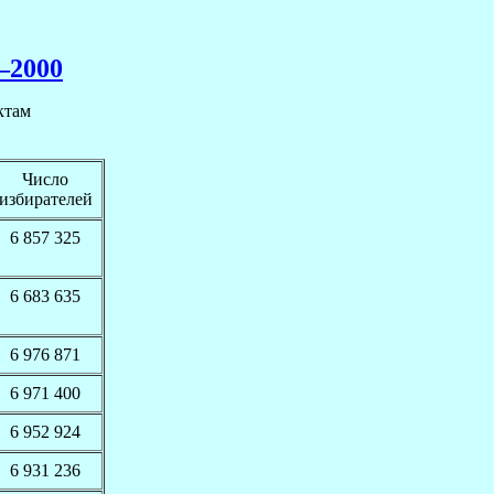
–2000
ктам
Число
избирателей
6 857 325
6 683 635
6 976 871
6 971 400
6 952 924
6 931 236