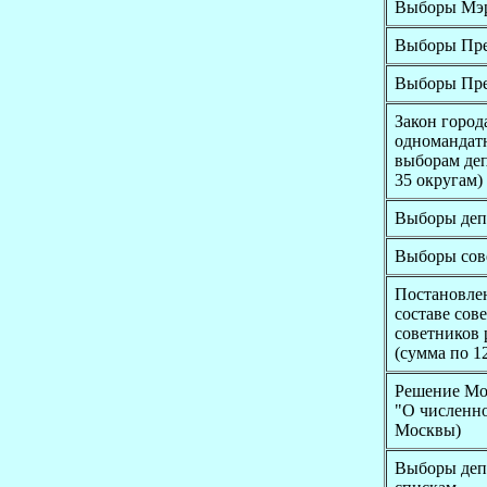
Выборы Мэр
Выборы През
Выборы През
Закон город
одномандатн
выборам деп
35 округам)
Выборы деп
Выборы сов
Постановлен
составе сов
советников 
(сумма по 1
Решение Мос
"О численно
Москвы)
Выборы деп