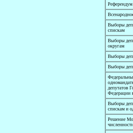
Референдум 
Всенародное
Выборы деп
спискам
Выборы деп
округам
Выборы депу
Выборы деп
Федеральный
одномандат
депутатов 
Федерации в
Выборы депу
спискам и 
Решение Мос
численности